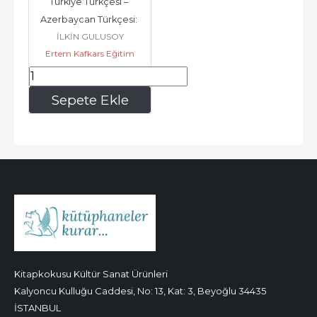
Türkiye Türkçesi – 
Azerbaycan Türkçesi: 
İLKİN GULUSOY
Farklı Sözcükler -        
Ertem Kafkars Eğitim
2026
Yayınları
195
,00
Sepete Ekle
Kitapkokusu Kültür Sanat Ürünleri
Kalyoncu Kulluğu Caddesi, No: 13, Kat: 3, Beyoğlu 34435
İSTANBUL