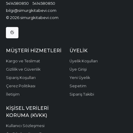
5414580850
5414580850
bilgi@simurgkitabevi.com
© 2026 simurgkitabevi.com
MÜŞTERI HIZMETLERI
ÜYELIK
Kargo ve Teslimat
Üyelik Koşulları
Gizlilik ve Güvenlik
Üye Girişi
Sipariş Koşulları
Yeni Üyelik
Çerez Politikası
Sepetim
İletişim
Sipariş Takibi
KIŞISEL VERILERI
KORUMA (KVKK)
Kullanıcı Sözleşmesi