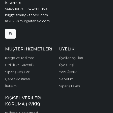
İSTANBUL
5414580850
5414580850
bilgi@simurgkitabevi.com
© 2026 simurgkitabevi.com
MÜŞTERI HIZMETLERI
ÜYELIK
Kargo ve Teslimat
Üyelik Koşulları
Gizlilik ve Güvenlik
Üye Girişi
Sipariş Koşulları
Yeni Üyelik
Çerez Politikası
Sepetim
İletişim
Sipariş Takibi
KIŞISEL VERILERI
KORUMA (KVKK)
Kullanıcı Sözleşmesi