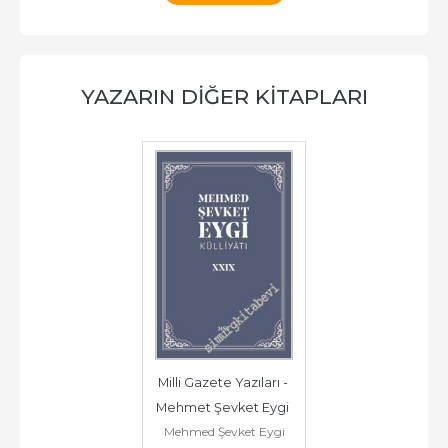
YAZARIN DIĞER KITAPLARI
Milli Gazete Yazıları - 
Mehmet Şevket Eygi 
Mehmed Şevket Eygi
Külliyatı 29 -        2025