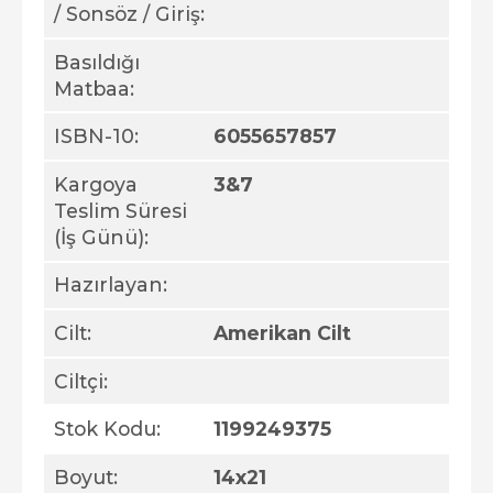
/ Sonsöz / Giriş:
Basıldığı
Matbaa:
ISBN-10:
6055657857
Kargoya
3&7
Teslim Süresi
(İş Günü):
Hazırlayan:
Cilt:
Amerikan Cilt
Ciltçi:
Stok Kodu:
1199249375
Boyut:
14x21