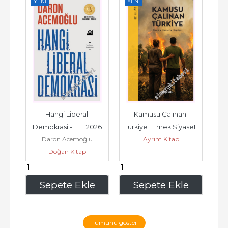
YENI
YENI
YE
25
Hangi Liberal 
Kamusu Çalınan 
Erm
Demokrasi -         2026
Türkiye : Emek Siyaset 
Be
Daron Acemoğlu
Ayrım Kitap
Haysiyet -         2026
Doğan Kitap
464
,00
337
,50
e
Sepete Ekle
Sepete Ekle
Tümünü göster