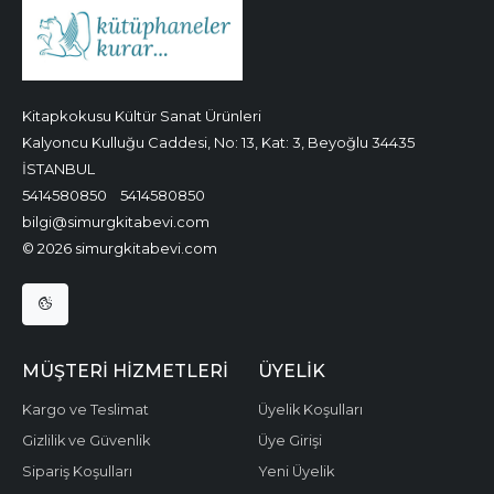
Kitapkokusu Kültür Sanat Ürünleri
Kalyoncu Kulluğu Caddesi, No: 13, Kat: 3, Beyoğlu 34435
İSTANBUL
5414580850
5414580850
bilgi@simurgkitabevi.com
© 2026 simurgkitabevi.com
MÜŞTERI HIZMETLERI
ÜYELIK
Kargo ve Teslimat
Üyelik Koşulları
Gizlilik ve Güvenlik
Üye Girişi
Sipariş Koşulları
Yeni Üyelik