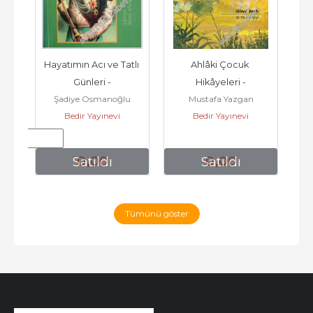
 - 
Hayatımın Acı ve Tatlı 
Ahlâki Çocuk 
i 
Günleri -
Hikâyeleri -
gi
Şadiye Osmanoğlu
Mustafa Yazgan
025
Bedir Yayınevi
Bedir Yayınevi
0
,00
0
,00
e
Satıldı
Satıldı
Tümünü göster