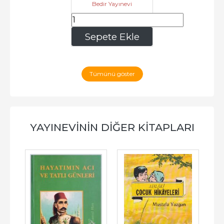
Bedir Yayınevi
375
,00
Sepete Ekle
Tümünü göster
YAYINEVININ DIĞER KITAPLARI