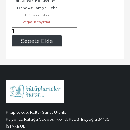
Bir Sonraki Konuşmamız 
: Daha Az Tartışın Daha 
Jefferson Fisher
Çok Diyalog Kurun -
Pegasus Yayınları
419
,30
Sepete Ekle
Kitapkokusu Kültür Sanat Ürünleri
Kalyoncu Kulluğu Caddesi, No: 13, Kat: 3, Beyoğlu 34435
İSTANBUL