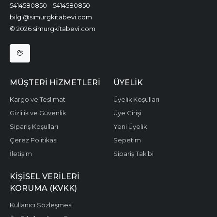
5414580850
5414580850
bilgi@simurgkitabevi.com
© 2026 simurgkitabevi.com
MÜŞTERI HIZMETLERI
ÜYELIK
Kargo ve Teslimat
Üyelik Koşulları
Gizlilik ve Güvenlik
Üye Girişi
Sipariş Koşulları
Yeni Üyelik
Çerez Politikası
Sepetim
İletişim
Sipariş Takibi
KIŞISEL VERILERI
KORUMA (KVKK)
Kullanıcı Sözleşmesi