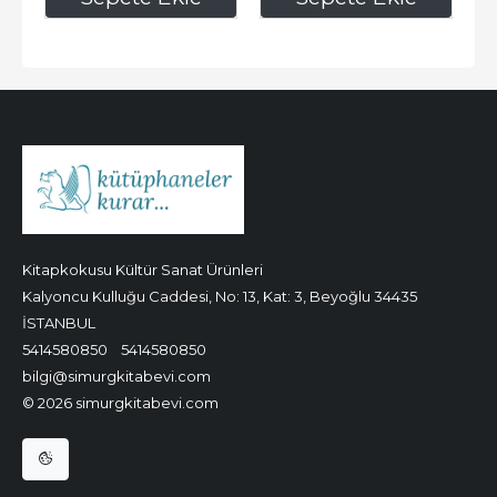
Kitapkokusu Kültür Sanat Ürünleri
Kalyoncu Kulluğu Caddesi, No: 13, Kat: 3, Beyoğlu 34435
İSTANBUL
5414580850
5414580850
bilgi@simurgkitabevi.com
© 2026 simurgkitabevi.com