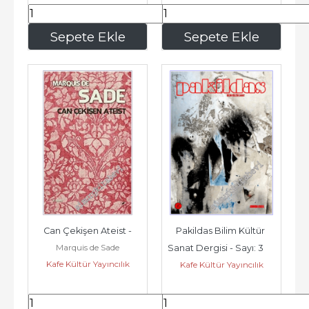
375
,00
75
,00
Sepete Ekle
Sepete Ekle
Can Çekişen Ateist -
Pakildas Bilim Kültür 
Marquis de Sade
Sanat Dergisi - Sayı: 3      
Kafe Kültür Yayıncılık
Kafe Kültür Yayıncılık
Bahar