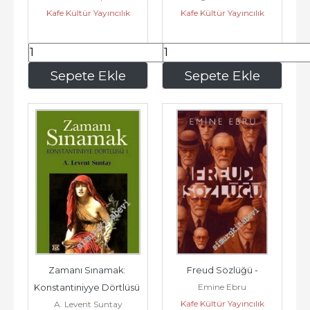
Kafe Kültür Yayıncılık
Kafe Kültür Yayıncılık
225
,00
150
,00
Sepete Ekle
Sepete Ekle
Zamanı Sınamak: 
Freud Sözlüğü -
Emine Ebru
Konstantiniyye Dörtlüsü 
Kafe Kültür Yayıncılık
A. Levent Suntay
1 -