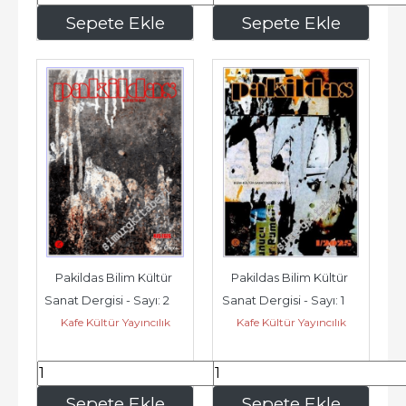
187
,50
225
,00
Sepete Ekle
Sepete Ekle
Pakildas Bilim Kültür 
Pakildas Bilim Kültür 
Sanat Dergisi - Sayı: 2      
Sanat Dergisi - Sayı: 1      
Kafe Kültür Yayıncılık
Kafe Kültür Yayıncılık
Kış
Güz
225
,00
187
,50
Sepete Ekle
Sepete Ekle