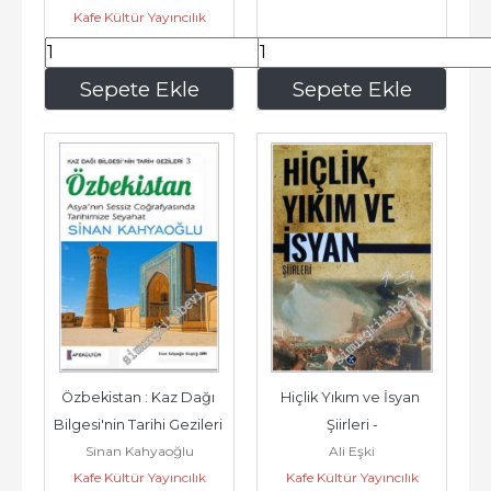
Kafe Kültür Yayıncılık
375
,00
375
,00
Sepete Ekle
Sepete Ekle
Özbekistan : Kaz Dağı 
Hiçlik Yıkım ve İsyan 
Bilgesi'nin Tarihi Gezileri 
Şiirleri -
Sinan Kahyaoğlu
Ali Eşki
3 - Asya'nın Sessiz...
Kafe Kültür Yayıncılık
Kafe Kültür Yayıncılık