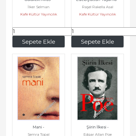
İlker Selman
Raşel Rakella Asal
Kafe Kültür Yayıncılık
Kafe Kültür Yayıncılık
562
,50
450
,00
Sepete Ekle
Sepete Ekle
Mani -
Şiirin İlkesi -
Semra Topal
Edgar Allan Poe