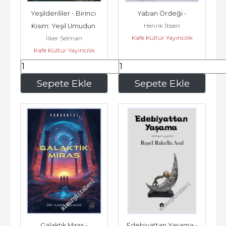
Yeşilderililer - Birinci 
Yaban Ördeği -
Henrik İbsen
Kısım: Yeşil Umudun 
Kafe Kültür Yayıncılık
İlker Selman
Gölgesinde -
Kafe Kültür Yayıncılık
750
,00
262
,50
Sepete Ekle
Sepete Ekle
Galaktik Miras -
Edebiyattan Yaşama -