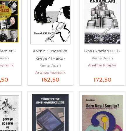
lemleri -
Kivi'nin Güncesi ve 
İkna Ekranları CD'li -
Aslan
Kemal Aslan
Kivi'ye 41 Haiku -
ayıncılık
Anahtar Kitaplar
Kemal Aslan
Artshop Yayıncılık
,50
162
,50
172
,50