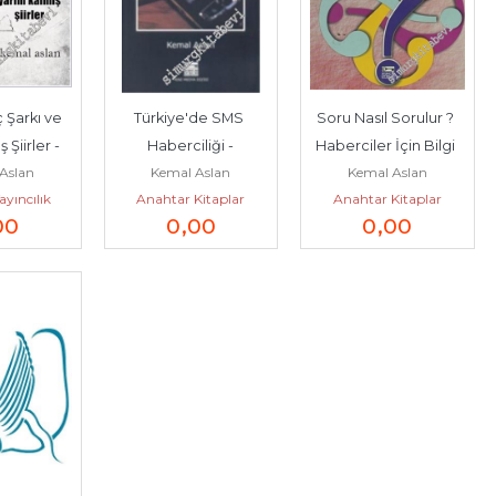
Şarkı ve 
Türkiye'de SMS 
Soru Nasıl Sorulur ? 
ler -        
Haberciliği -
Haberciler İçin Bilgi 
Aslan
Kemal Aslan
Kemal Aslan
24
Toplama, Mülakat 
ayıncılık
Anahtar Kitaplar
Anahtar Kitaplar
ve...
00
0
,00
0
,00