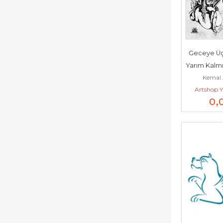
Geceye Üç 
Yarım Kalmış Şiir
Kemal 
20
Artshop Y
0
,