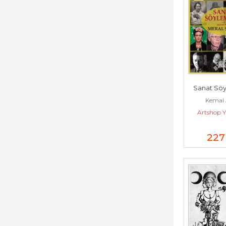
Sanat Söy
Kemal 
Artshop Y
227