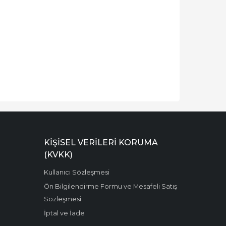
KIŞISEL VERILERI KORUMA
(KVKK)
Kullanıcı Sözleşmesi
Ön Bilgilendirme Formu ve Mesafeli Satış
Sözleşmesi
İptal ve İade