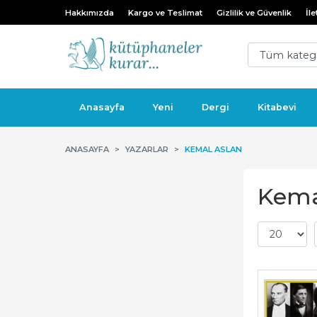
Hakkımızda
Kargo ve Teslimat
Gizlilik ve Güvenlik
İle
Anasayfa
Yeni
Dergi
Kitabevi
ANASAYFA
YAZARLAR
KEMAL ASLAN
Kemal