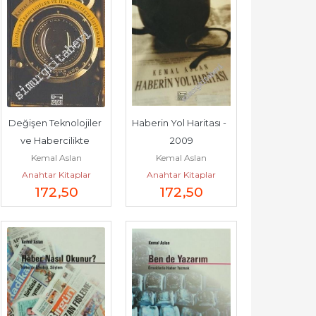
Değişen Teknolojiler 
Haberin Yol Haritası -        
ve Habercilikte 
2009
Kemal Aslan
Kemal Aslan
İstihbarat -
Anahtar Kitaplar
Anahtar Kitaplar
172
,50
172
,50