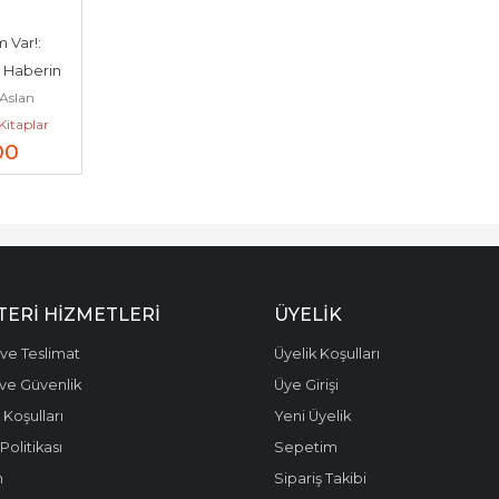
Var!: 
 Haberin 
Aslan
      2003
Kitaplar
00
ERI HIZMETLERI
ÜYELIK
ve Teslimat
Üyelik Koşulları
k ve Güvenlik
Üye Girişi
 Koşulları
Yeni Üyelik
olitikası
Sepetim
m
Sipariş Takibi