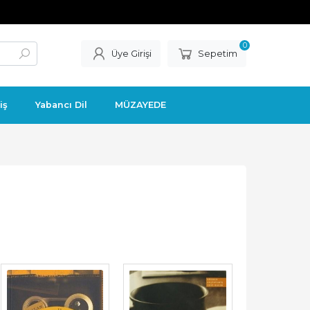
0
Üye Girişi
Sepetim
iş
Yabancı Dil
MÜZAYEDE