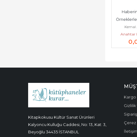
Haberim 
Örneklerle
Kemal 
ABC'si -  
Anahtar 
0
,
MÜŞT
Kargo 
Gizlili
Sipariş
Kitapkokusu Kültür Sanat Ürünleri
Çerez P
Kalyoncu Kulluğu Caddesi, No: 13, Kat: 3,
İletişi
Beyoğlu 34435 İSTANBUL