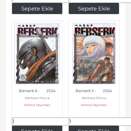
195
,00
195
,00
Sepete Ekle
Sepete Ekle
Berserk 6 -        2024
Berserk 5 -        2024
Kentaro Miura
Kentaro Miura
Athica Yayınları
Athica Yayınları
195
,00
195
,00