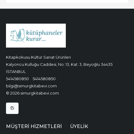
Kitapkokusu Kültür Sanat Ürünleri
Kalyoncu Kulluğu Caddesi, No: 13, Kat: 3, Beyoğlu 34435
İSTANBUL
5414580850
5414580850
bilgi@simurgkitabevi.com
© 2026 simurgkitabevi.com
MÜŞTERI HIZMETLERI
ÜYELIK