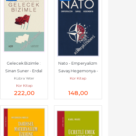
Gelecek Bizimle : 
Nato - Emperyalizm 
Sinan Suner - Erdal 
Savaş Hegemonya -
Kübra Yeter
Kor Kitap
Eren - Ercan Koca -
Kor Kitap
222
,00
148
,00