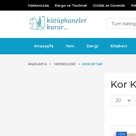
Hakkımızda
Kargo ve Teslimat
Gizlilik ve Güvenlik
İle
Anasayfa
Yeni
Dergi
Kitabevi
ANASAYFA
YAYINEVLERI
KOR KITAP
Kor K
YENI