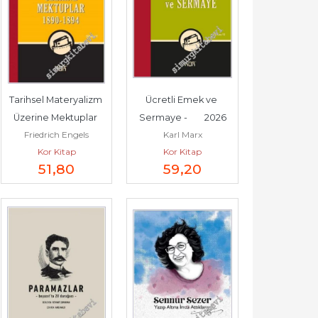
Tarihsel Materyalizm 
Ücretli Emek ve 
Üzerine Mektuplar 
Sermaye -        2026
Friedrich Engels
Karl Marx
(1890-1894) -        2023
Kor Kitap
Kor Kitap
51
,80
59
,20