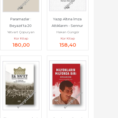
Paramazlar : 
Yazıp Altına İmza 
Beyazıt'ta 20 
Attıklarım - Sennur 
Yetvart Çopuryan
Hakan Güngör
Darağacı -        2023
Sezer -        2026
Kor Kitap
Kor Kitap
180
,00
158
,40