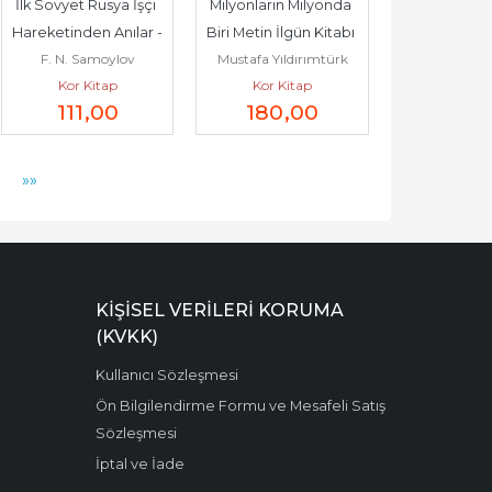
İlk Sovyet Rusya İşçi 
Milyonların Milyonda 
Hareketinden Anılar -
Biri Metin İlgün Kitabı 
F. N. Samoylov
Mustafa Yıldırımtürk
-        2025
Kor Kitap
Kor Kitap
111
,00
180
,00
»»
KIŞISEL VERILERI KORUMA
(KVKK)
Kullanıcı Sözleşmesi
Ön Bilgilendirme Formu ve Mesafeli Satış
Sözleşmesi
İptal ve İade