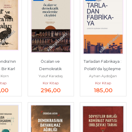
ndra'nın 
Öcalan ve 
Tarladan Fabrikaya : 
 Bir Karl 
Demokratik 
Polatlı'da İşçileşme 
 Korn
Yusuf Karadaş
Ayhan Aydoğan
manı -
Modernite Eleştirisi -
Örüntüleri -
itap
Kor Kitap
Kor Kitap
,00
296
,00
185
,00