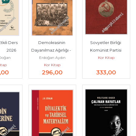
kili Ders 
Demokrasinin 
Sovyetler Birliği 
       2026
Dayanılmaz Ağırlığı -        
Komünist Partisi 
 Doğan
Erdoğan Aydın
Kor Kitap
2026
(Bolşevik) Tarihi -        
itap
Kor Kitap
2023
,00
296
,00
333
,00