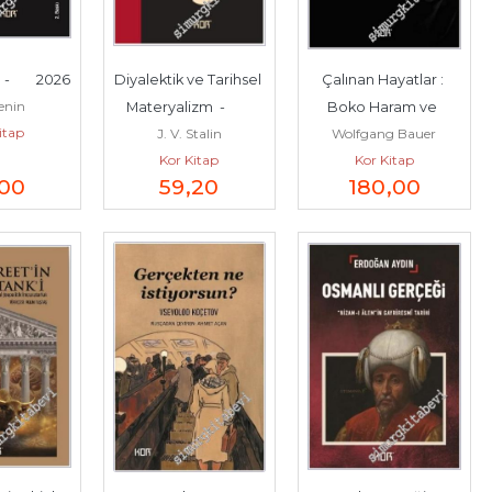
        2026
Diyalektik ve Tarihsel 
Çalınan Hayatlar : 
Lenin
Materyalizm  -        
Boko Haram ve 
itap
J. V. Stalin
Wolfgang Bauer
2026
Afrika'nın Kalbindeki 
Kor Kitap
Kor Kitap
Terör -        2019
,00
59
,20
180
,00