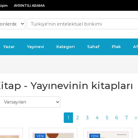
tişim
AYRINTILI ARAMA
Yazar
Yayınevi
Kategori
Sahaf
Plak
Af
itap - Yayınevinin kitapları
1
2
3
4
5
6
7
»
YENI
YENI