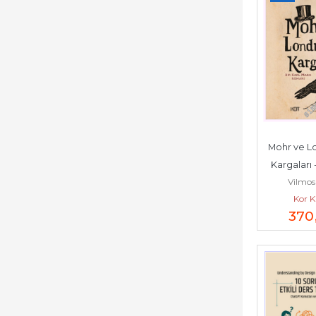
Mohr ve Lo
Kargaları -
Vilmos
Marx Ro
Kor K
370