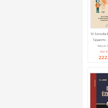
10 Soruda Et
Tasarımı - 
Selçuk
Kor K
222