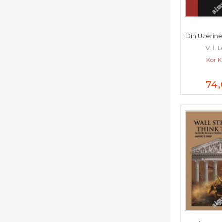
Din Üzerine -
V. İ. 
Kor K
74