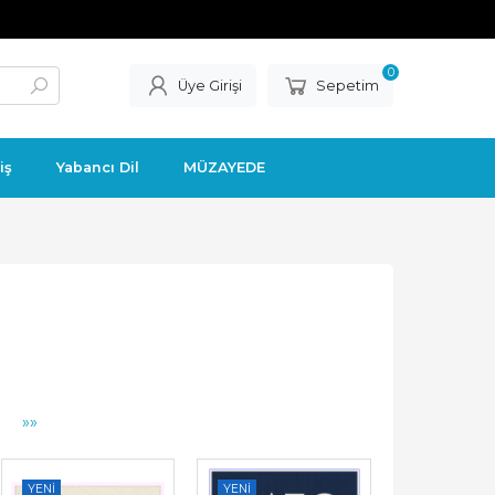
0
Üye Girişi
Sepetim
iş
Yabancı Dil
MÜZAYEDE
»»
YENI
YENI