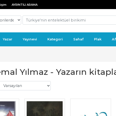
tişim
AYRINTILI ARAMA
Yazar
Yayınevi
Kategori
Sahaf
Plak
Af
mal Yılmaz - Yazarın kitapla