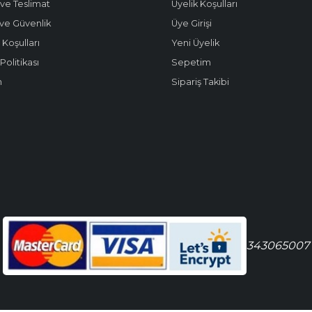
ve Teslimat
Üyelik Koşulları
k ve Güvenlik
Üye Girişi
 Koşulları
Yeni Üyelik
olitikası
Sepetim
m
Sipariş Takibi
343065007