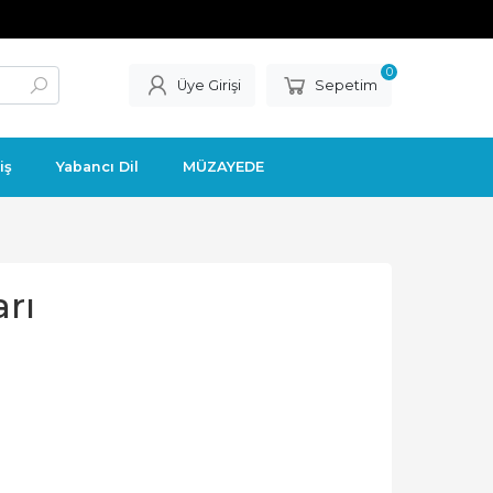
0
Üye Girişi
Sepetim
iş
Yabancı Dil
MÜZAYEDE
rı