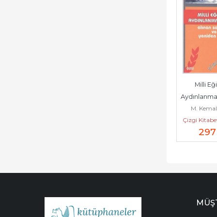
Milli Eğ
Aydınlanmada
M. Kemal
Alınan Son
Çizgi Kitabe
Yeniden 
297
MÜŞT