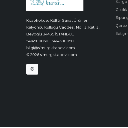
Kargo 
Gizlili
Sipariş
Kitapkokusu Kültür Sanat Ürünleri
Çerez P
Kalyoncu Kulluğu Caddesi, No: 13, Kat: 3,
İletişi
Beyoğlu 34435 İSTANBUL
5414580850
5414580850
bilgi@simurgkitabevi.com
© 2026 simurgkitabevi.com