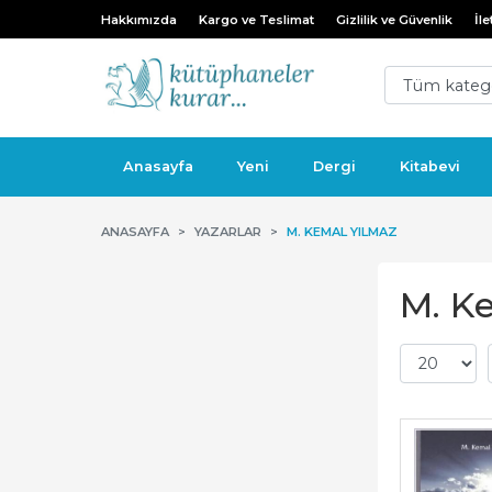
Hakkımızda
Kargo ve Teslimat
Gizlilik ve Güvenlik
İle
Anasayfa
Yeni
Dergi
Kitabevi
ANASAYFA
YAZARLAR
M. KEMAL YILMAZ
M. Ke