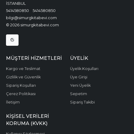
İSTANBUL
5414580850
5414580850
bilgi@simurgkitabevi.com
© 2026 simurgkitabevi.com
MÜŞTERI HIZMETLERI
ÜYELIK
Kargo ve Teslimat
Üyelik Koşulları
Gizlilik ve Güvenlik
Üye Girişi
Sipariş Koşulları
Yeni Üyelik
Çerez Politikası
Sepetim
İletişim
Sipariş Takibi
KIŞISEL VERILERI
KORUMA (KVKK)
Kullanıcı Sözleşmesi