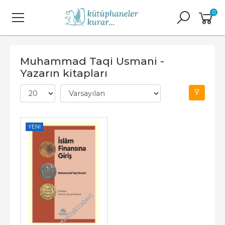
0
Muhammad Taqi Usmani -
Yazarın kitapları
YENI