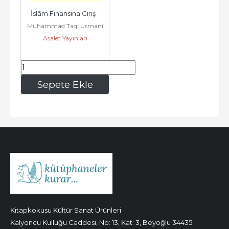
İslâm Finansına Giriş -
Muhammad Taqi Usmani
Asalet Yayınları
227
,50
Sepete Ekle
Kitapkokusu Kültür Sanat Ürünleri
Kalyoncu Kulluğu Caddesi, No: 13, Kat: 3, Beyoğlu 34435