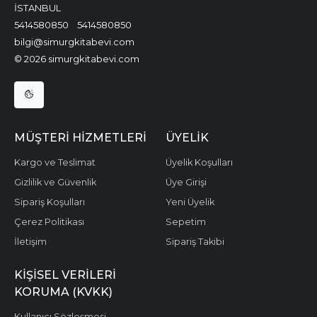
İSTANBUL
5414580850
5414580850
bilgi@simurgkitabevi.com
© 2026 simurgkitabevi.com
MÜŞTERI HIZMETLERI
ÜYELIK
Kargo ve Teslimat
Üyelik Koşulları
Gizlilik ve Güvenlik
Üye Girişi
Sipariş Koşulları
Yeni Üyelik
Çerez Politikası
Sepetim
İletişim
Sipariş Takibi
KIŞISEL VERILERI
KORUMA (KVKK)
Kullanıcı Sözleşmesi