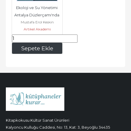
Ekoloji ve Su Yönetimi 
Antalya Düzlerçamı'nda 
Mustafa Erol Keskin
Yırtıcı Memeliler Havza...
Artikel Akademi
255
,00
Sepete Ekle
Kitapkokusu Kültür Sanat Ürünleri
Kalyoncu Kulluğu Caddesi, No: 13, Kat: 3, Beyoğlu 34435