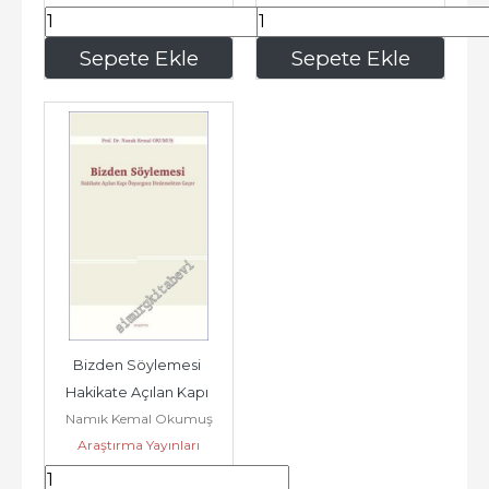
Yayınları / VEKAM (Koç
Üniversitesi Vehbi Koç
367
,50
485
,45
Sepete Ekle
Sepete Ekle
Ankara Araştırmaları
Uygulama ve
Bizden Söylemesi 
Hakikate Açılan Kapı 
Namık Kemal Okumuş
Önyargısız Dinlemekten 
Araştırma Yayınları
Geçer -