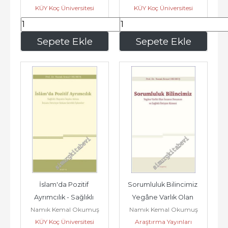
KÜY Koç Üniversitesi
KÜY Koç Üniversitesi
Yol Alan...
Zorunlu...
Yayınları / VEKAM (Koç
Yayınları / VEKAM (Koç
Üniversitesi Vehbi Koç
Üniversitesi Vehbi Koç
472
,50
630
,00
Sepete Ekle
Sepete Ekle
Ankara Araştırmaları
Ankara Araştırmaları
Uygulama ve
Uygulama ve
İslam'da Pozitif 
Sorumluluk Bilincimiz 
Ayrımcılık - Sağlıklı 
Yegâne Varlık Olan 
Namık Kemal Okumuş
Namık Kemal Okumuş
Hayatın İnşası Adına 
İnsanın Donanım ve 
KÜY Koç Üniversitesi
Araştırma Yayınları
İnsanı...
Sağlıklı...