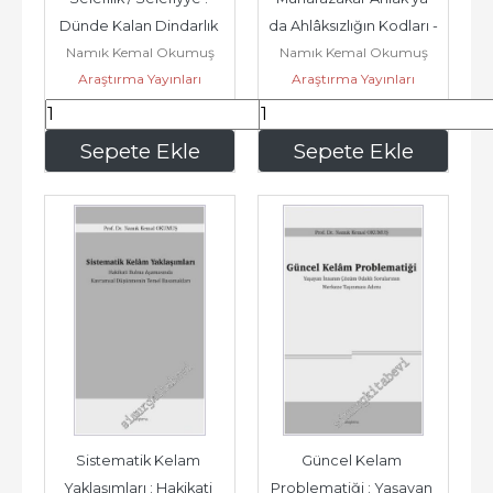
Dünde Kalan Dindarlık 
da Ahlâksızlığın Kodları -
Namık Kemal Okumuş
Namık Kemal Okumuş
Ezberinin Günü ve 
Araştırma Yayınları
Araştırma Yayınları
Geleceği...
357
,70
511
,00
Sepete Ekle
Sepete Ekle
Sistematik Kelam 
Güncel Kelam 
Yaklaşımları : Hakikati 
Problematiği : Yaşayan 