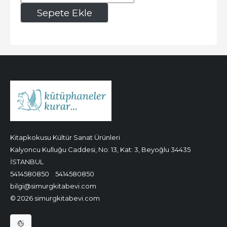
332
,15
Sepete Ekle
Kitapkokusu Kültür Sanat Ürünleri
Kalyoncu Kulluğu Caddesi, No: 13, Kat: 3, Beyoğlu 34435
İSTANBUL
5414580850
5414580850
bilgi@simurgkitabevi.com
© 2026 simurgkitabevi.com