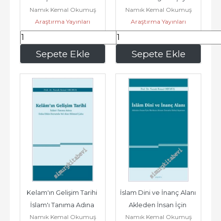
Namık Kemal Okumuş
Namık Kemal Okumuş
Bulma Aşamasında 
İnsanın Çözüm Odaklı 
Araştırma Yayınları
Araştırma Yayınları
Kavramsal...
Sorularının...
511
,00
383
,25
Sepete Ekle
Sepete Ekle
Kelam'ın Gelişim Tarihi 
İslam Dini ve İnanç Alanı 
İslam'ı Tanıma Adına 
Akleden İnsan İçin 
Namık Kemal Okumuş
Namık Kemal Okumuş
Daha Etkin Durumda 
Merkeze Alınan 