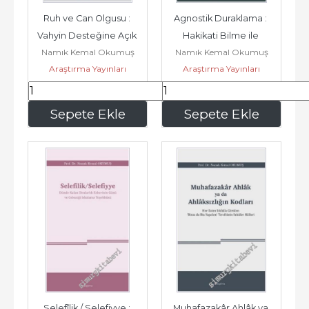
Ruh ve Can Olgusu : 
Agnostik Duraklama : 
Vahyin Desteğine Açık 
Hakikati Bilme ile 
Namık Kemal Okumuş
Namık Kemal Okumuş
Durumdaki Yaratılış...
Gerçeği İnkâr Etme 
Araştırma Yayınları
Araştırma Yayınları
Arasında...
383
,25
306
,60
Sepete Ekle
Sepete Ekle
Selefîlik / Selefiyye : 
Muhafazakâr Ahlâk ya 