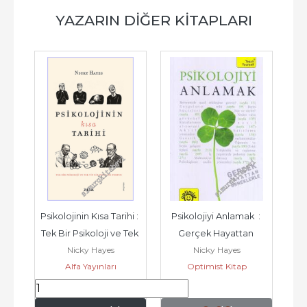
YAZARIN DIĞER KITAPLARI
Psikolojinin Kısa Tarihi : 
Psikolojiyi Anlamak  : 
Tek Bir Psikoloji ve Tek 
Gerçek Hayattan 
Nicky Hayes
Nicky Hayes
Bir Psikolog Yoktur -
Örneklerle -
Alfa Yayınları
Optimist Kitap