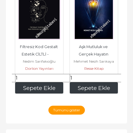
la 
Filtresiz Kod Gestalt 
Aşk Mutluluk ve 
Lif
     
Estetik CİLTLİ -         
Gerçek Hayatın 
uk
Nedim Sarıfakıoğlu
Mehmet Nesih Sarıkaya
2026
Psikoterapisi -         
Dorlion Yayınları
Resse Kitap
2026
780
,00
225
,00
e
Sepete Ekle
Sepete Ekle
Tümünü göster