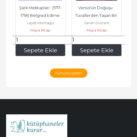
rla 
Şark Mektupları : (1717-
Venüs'ün Doğuşu : 
1718) Belgrad Edirne 
Tuvallerden Taşan Bir 
Mas
omo
Leydi Montagu
Sarah Dunant
İstanbul -
Tutku -
Maya Kitap
Maya Kitap
140
,25
345
,00
e
Sepete Ekle
Sepete Ekle
Tümünü göster