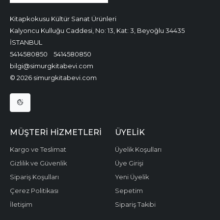
Kitapkokusu Kültür Sanat Ürünleri
Kalyoncu Kulluğu Caddesi, No: 13, Kat: 3, Beyoğlu 34435
İSTANBUL
5414580850
5414580850
bilgi@simurgkitabevi.com
© 2026 simurgkitabevi.com
MÜŞTERI HIZMETLERI
ÜYELIK
Kargo ve Teslimat
Üyelik Koşulları
Gizlilik ve Güvenlik
Üye Girişi
Sipariş Koşulları
Yeni Üyelik
Çerez Politikası
Sepetim
İletişim
Sipariş Takibi