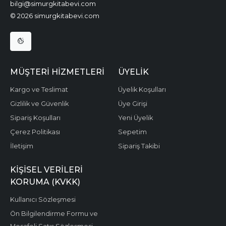
bilgi@simurgkitabevi.com
© 2026 simurgkitabevi.com
MÜŞTERI HIZMETLERI
ÜYELIK
Kargo ve Teslimat
Üyelik Koşulları
Gizlilik ve Güvenlik
Üye Girişi
Sipariş Koşulları
Yeni Üyelik
Çerez Politikası
Sepetim
İletişim
Sipariş Takibi
KIŞISEL VERILERI
KORUMA (KVKK)
Kullanıcı Sözleşmesi
Ön Bilgilendirme Formu ve