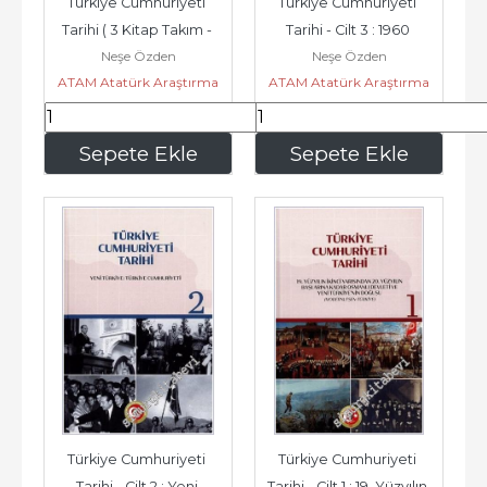
Türkiye Cumhuriyeti 
Türkiye Cumhuriyeti 
Tarihi ( 3 Kitap Takım - 
Tarihi - Cilt 3 : 1960 
Neşe Özden
Neşe Özden
Ciltsiz - Kutulu) -...
Sonrası Türkiye (1960-
ATAM Atatürk Araştırma
ATAM Atatürk Araştırma
2000) -...
Merkezi
Merkezi
1.883
,30
425
,50
Sepete Ekle
Sepete Ekle
Türkiye Cumhuriyeti 
Türkiye Cumhuriyeti 
Tarihi - Cilt 2 : Yeni 
Tarihi - Cilt 1 : 19. Yüzyılın 