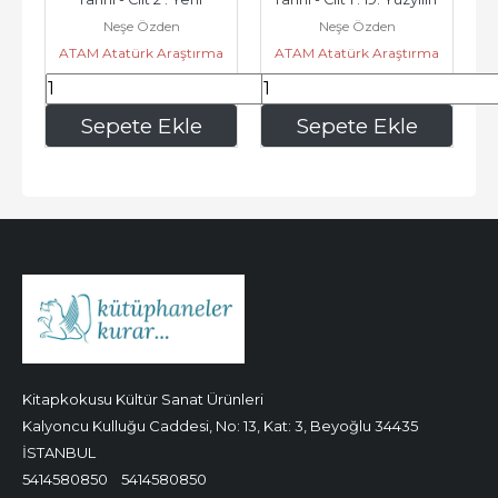
Neşe Özden
Neşe Özden
Türkiye: Türkiye 
İkinci Yarısından 20....
ATAM Atatürk Araştırma
ATAM Atatürk Araştırma
Cumhuriyeti...
Merkezi
Merkezi
703
,00
666
,00
Sepete Ekle
Sepete Ekle
Kitapkokusu Kültür Sanat Ürünleri
Kalyoncu Kulluğu Caddesi, No: 13, Kat: 3, Beyoğlu 34435
İSTANBUL
5414580850
5414580850