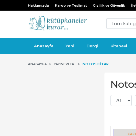
Hakkımızda
Kargo ve Teslimat
Gizlilik ve Güvenlik
İle
Anasayfa
Yeni
Dergi
Kitabevi
ANASAYFA
YAYINEVLERI
NOTOS KITAP
Notos