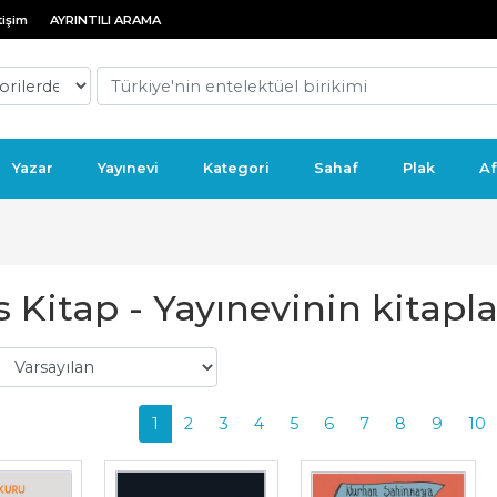
tişim
AYRINTILI ARAMA
Yazar
Yayınevi
Kategori
Sahaf
Plak
Af
 Kitap - Yayınevinin kitapla
1
2
3
4
5
6
7
8
9
10