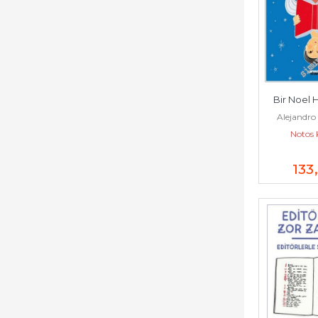
Bir Noel H
Alejandr
Notos 
133