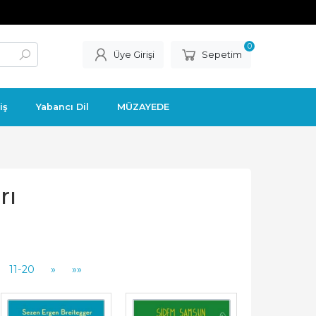
0
Üye Girişi
Sepetim
iş
Yabancı Dil
MÜZAYEDE
rı
11-20
»
»»