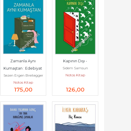
Zamanla Aynı 
Kapının Dışı -
Sidem Samsun
Kumaştan : Edebiyat 
Notos Kitap
Sezen Ergen Breitegger
Zaman ve Okumak 
Notos Kitap
Üzerine Denemeler -
175
,00
126
,00