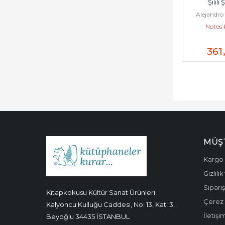
Şilili 
Alejandr
Notos 
361
MÜŞT
Kargo 
Gizlili
Sipariş
Kitapkokusu Kültür Sanat Ürünleri
Çerez P
Kalyoncu Kulluğu Caddesi, No: 13, Kat: 3,
İletişi
Beyoğlu 34435 İSTANBUL