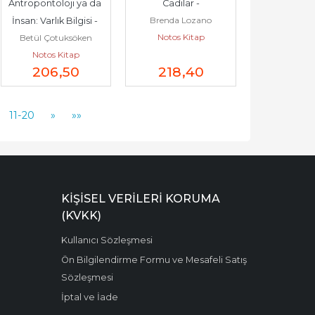
Antropontoloji ya da 
Cadılar -
Brenda Lozano
İnsan: Varlık Bilgisi - 
Notos Kitap
Betül Çotuksöken
Felsefenin Gör 
Notos Kitap
Dediği 1 -
206
,50
218
,40
11-20
»
»»
KIŞISEL VERILERI KORUMA
(KVKK)
Kullanıcı Sözleşmesi
Ön Bilgilendirme Formu ve Mesafeli Satış
Sözleşmesi
İptal ve İade