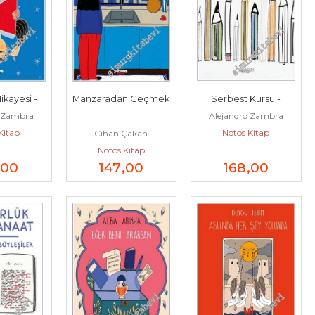
ikayesi -
Manzaradan Geçmek 
Serbest Kürsü -
o Zambra
Alejandro Zambra
-
Kitap
Notos Kitap
Cihan Çakan
Notos Kitap
,00
147
,00
168
,00