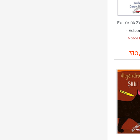
Editörlük Z
- Editör
Notos 
Söyleş
310