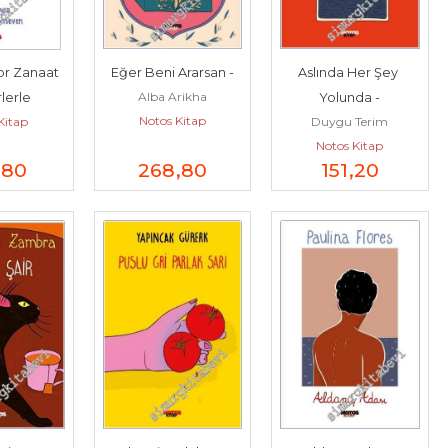
or Zanaat 
Eğer Beni Ararsan -
Aslında Her Şey 
Alba Arikha
lerle 
Yolunda -
Notos Kitap
Kitap
Duygu Terim
iler -
Notos Kitap
,80
268
,80
151
,20