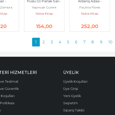
Şair -
Puslu Gri Parlak Sarı -
Aldanış Adası -
o Zambra
Yapıncak Gürerk
Paulina Flores
Kitap
Notos Kitap
Notos Kitap
,20
154
,00
252
,00
1
2
3
4
5
6
7
8
9
10
ERI HIZMETLERI
ÜYELIK
ve Teslimat
Üyelik Koşulları
k ve Güvenlik
Üye Girişi
 Koşulları
Yeni Üyelik
olitikası
Sepetim
m
Sipariş Takibi