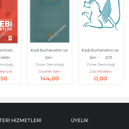
rimizin 
Kadı Burhanettin ve 
Kadı Burhanettin ve 
Edebi 
Şiiri -
Şiiri -        2011
mirbağ
Ömer Demirbağ
Ömer Demirbağ
ler -
eşriyat
Diyanet İşleri
Gazi Kitabevi
,50
144
,00
0
,00
Başkanlığı
ERI HIZMETLERI
ÜYELIK