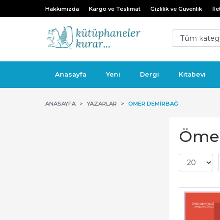
Hakkımızda
Kargo ve Teslimat
Gizlilik ve Güvenlik
İle
Anasayfa
Yeni
Dergi
Kitabevi
ANASAYFA
YAZARLAR
ÖMER DEMIRBAĞ
Ömer