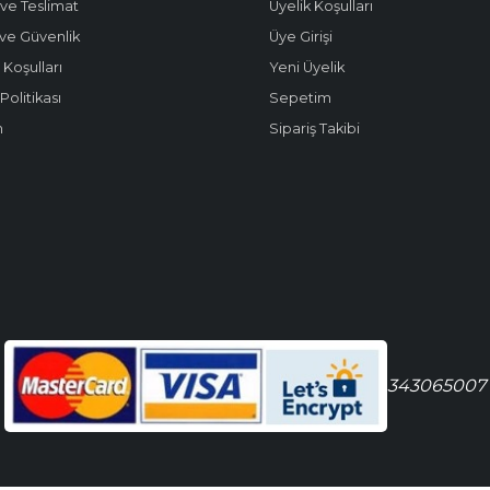
ve Teslimat
Üyelik Koşulları
k ve Güvenlik
Üye Girişi
 Koşulları
Yeni Üyelik
olitikası
Sepetim
m
Sipariş Takibi
343065007