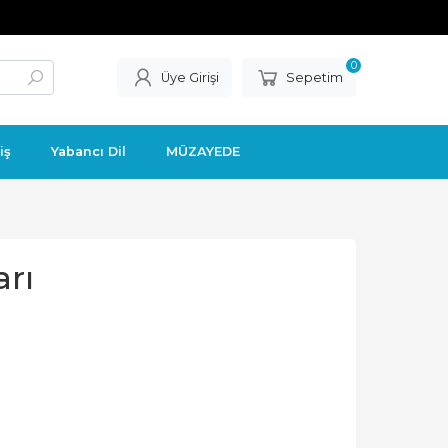
0
Üye Girişi
Sepetim
iş
Yabancı Dil
MÜZAYEDE
rı