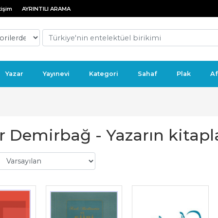
tişim
AYRINTILI ARAMA
Yazar
Yayınevi
Kategori
Sahaf
Plak
Af
 Demirbağ - Yazarın kitapla