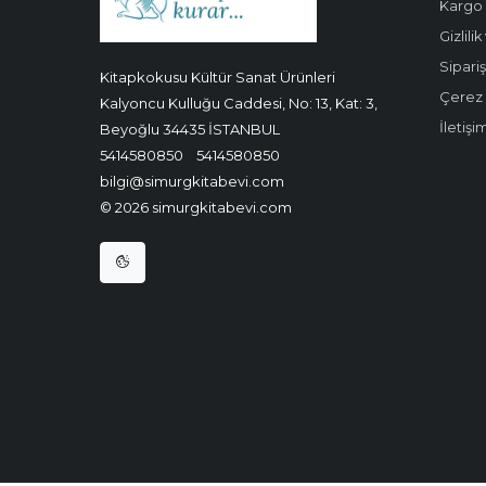
Kargo 
Gizlili
Sipariş
Kitapkokusu Kültür Sanat Ürünleri
Çerez P
Kalyoncu Kulluğu Caddesi, No: 13, Kat: 3,
İletişi
Beyoğlu 34435 İSTANBUL
5414580850
5414580850
bilgi@simurgkitabevi.com
© 2026 simurgkitabevi.com