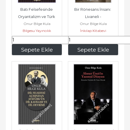
Batı Felsefesinde 
Bir Rönesans İnsanı: 
Oryantalizm ve Türk 
Livaneli -
Onur Bilge Kula
Onur Bilge Kula
İmgesi -
Bilgesu Yayıncılık
İnkılap Kitabevi
450
,00
360
,00
Sepete Ekle
Sepete Ekle