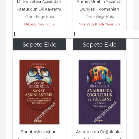
Dil Felsefesi Açısından 
Ahmet Ümit'in Yazınsal 
Atatürk'ün Dil Kavramı 
Dünyası : Romanları 
Onur Bilge Kula
Onur Bilge Kula
ve Dil Devrimi -
Üzerinden Bir Yazarı 
Bilgesu Yayıncılık
YKY Yapı Kredi Yayınları
Okumak -
300
,00
240
,00
Sepete Ekle
Sepete Ekle
Sanat Aşkınlaştırır : 
Anadolu'da Çoğulculuk 