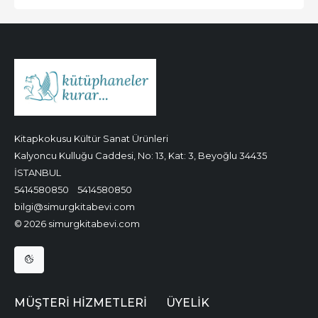
Kitapkokusu Kültür Sanat Ürünleri
Kalyoncu Kulluğu Caddesi, No: 13, Kat: 3, Beyoğlu 34435
İSTANBUL
5414580850
5414580850
bilgi@simurgkitabevi.com
© 2026 simurgkitabevi.com
MÜŞTERI HIZMETLERI
ÜYELIK