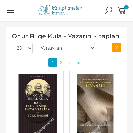
0
Onur Bilge Kula - Yazarın kitapları
1
2
»
»»