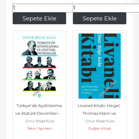
456
,00
154
,00
Sepete Ekle
Sepete Ekle
Türkiye'de Aydınlanma 
Livaneli Kitabı: Hegel, 
ve Atatürk Devrimleri -         
Thomas Mann ve 
Onur Bilge Kula
Onur Bilge Kula
2018
Adorno Açısından Bir 
Tekin Yayınevi
Doğan Kitap
İrdeleme -