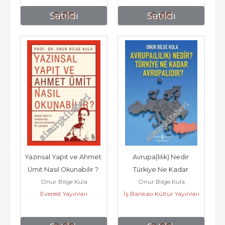
0
,00
0
,00
Satıldı
Satıldı
Yazınsal Yapıt ve Ahmet 
Avrupa(lılık) Nedir 
Ümit Nasıl Okunabilir ? 
Türkiye Ne Kadar 
Onur Bilge Kula
Onur Bilge Kula
Ahmet Ümit'in...
Avrupalıdır -        2015
Everest Yayınları
İş Bankası Kültür Yayınları