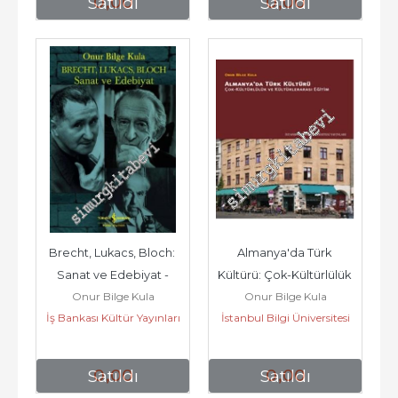
0
,00
0
,00
Satıldı
Satıldı
Brecht, Lukacs, Bloch: 
Almanya'da Türk 
Sanat ve Edebiyat -
Kültürü: Çok-Kültürlülük 
Onur Bilge Kula
Onur Bilge Kula
ve Kültürlerarası Eğitim -
İş Bankası Kültür Yayınları
İstanbul Bilgi Üniversitesi
Yayınları
0
,00
0
,00
Satıldı
Satıldı