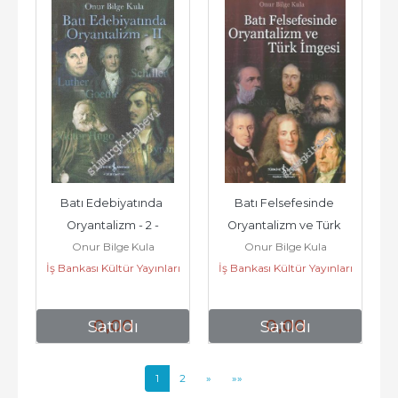
Batı Edebiyatında 
Batı Felsefesinde 
Oryantalizm - 2 -
Oryantalizm ve Türk 
Onur Bilge Kula
Onur Bilge Kula
İmgesi -
İş Bankası Kültür Yayınları
İş Bankası Kültür Yayınları
0
,00
0
,00
Satıldı
Satıldı
1
2
»
»»