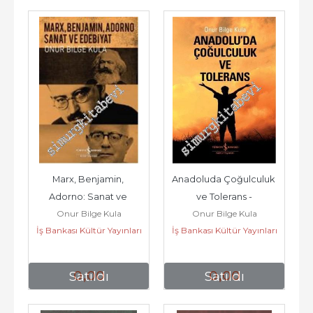
Marx, Benjamin, 
Anadoluda Çoğulculuk 
Adorno: Sanat ve 
ve Tolerans -
Onur Bilge Kula
Onur Bilge Kula
Edebiyat -
İş Bankası Kültür Yayınları
İş Bankası Kültür Yayınları
0
,00
0
,00
Satıldı
Satıldı