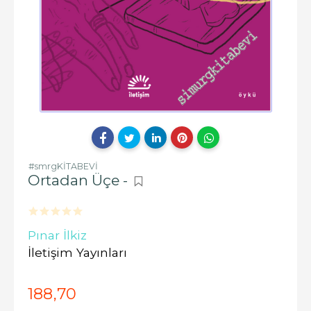
#smrgKİTABEVİ
Ortadan Üçe -
Pınar İlkiz
İletişim Yayınları
188
,70