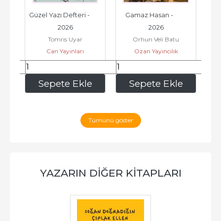
i - 
Güzel Yazı Defteri -         
Gamaz Hasan -         
2026
2026
M
Tomris Uyar
Orhun Veli Batu
Can Yayınları
Ozan Yayıncılık
135
,00
168
,00
e
Sepete Ekle
Sepete Ekle
Tümünü göster
YAZARIN DIĞER KITAPLARI