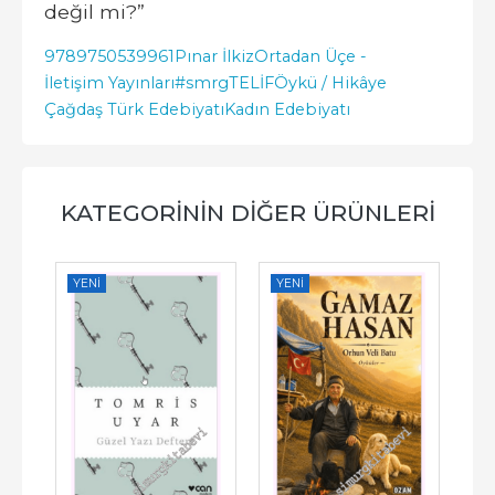
değil mi?”
9789750539961
Pınar İlkiz
Ortadan Üçe -
İletişim Yayınları
#smrgTELİF
Öykü / Hikâye
Çağdaş Türk Edebiyatı
Kadın Edebiyatı
KATEGORININ DIĞER ÜRÜNLERI
YENI
YENI
YE