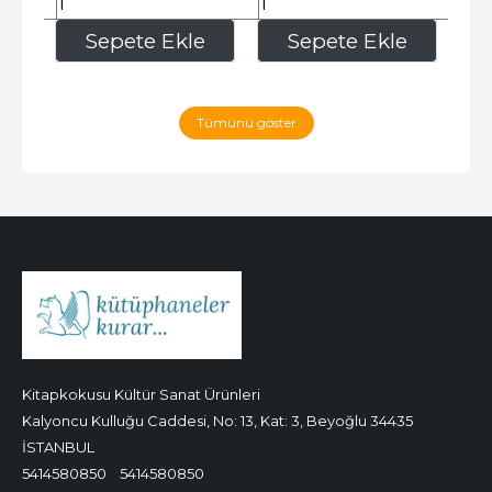
273
,80
259
,00
e
Sepete Ekle
Sepete Ekle
Tümünü göster
Kitapkokusu Kültür Sanat Ürünleri
Kalyoncu Kulluğu Caddesi, No: 13, Kat: 3, Beyoğlu 34435
İSTANBUL
5414580850
5414580850