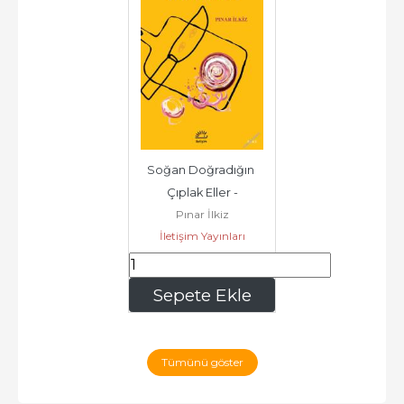
Soğan Doğradığın 
Çıplak Eller -
Pınar İlkiz
İletişim Yayınları
181
,30
Sepete Ekle
Tümünü göster