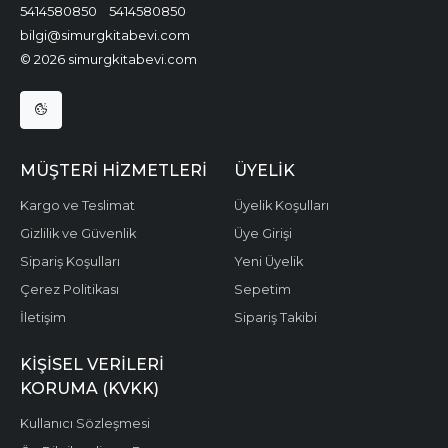
5414580850
5414580850
bilgi@simurgkitabevi.com
© 2026 simurgkitabevi.com
MÜŞTERI HIZMETLERI
ÜYELIK
Kargo ve Teslimat
Üyelik Koşulları
Gizlilik ve Güvenlik
Üye Girişi
Sipariş Koşulları
Yeni Üyelik
Çerez Politikası
Sepetim
İletişim
Sipariş Takibi
KIŞISEL VERILERI
KORUMA (KVKK)
Kullanıcı Sözleşmesi