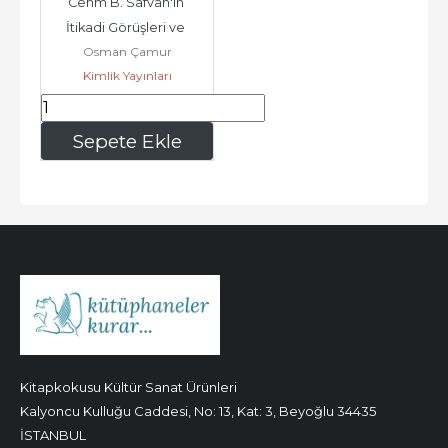
Cehm B. Safvan'ın 
İtikadi Görüşleri ve 
Osman Çamur
Tesirleri (128/745-746) -
Kimlik Yayınları
300
,00
Sepete Ekle
Kitapkokusu Kültür Sanat Ürünleri
Kalyoncu Kulluğu Caddesi, No: 13, Kat: 3, Beyoğlu 34435
İSTANBUL