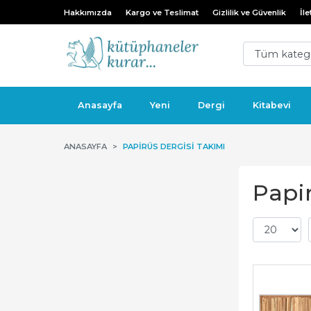
Hakkımızda
Kargo ve Teslimat
Gizlilik ve Güvenlik
İle
Anasayfa
Yeni
Dergi
Kitabevi
ANASAYFA
PAPIRÜS DERGISI TAKIMI
Papi