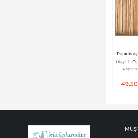
Papirüs Ayl
(Sayı: 1 - 47,
Papirüs 
1970) + (Sayı 
49.5
MÜŞT