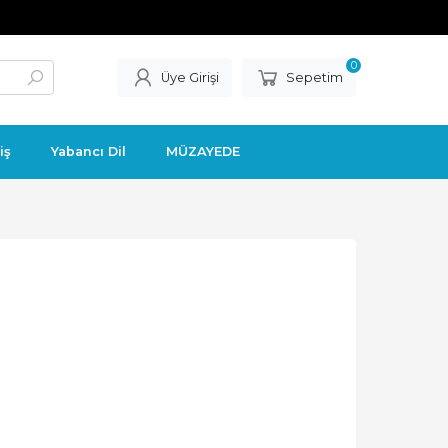
0
Üye Girişi
Sepetim
iş
Yabancı Dil
MÜZAYEDE