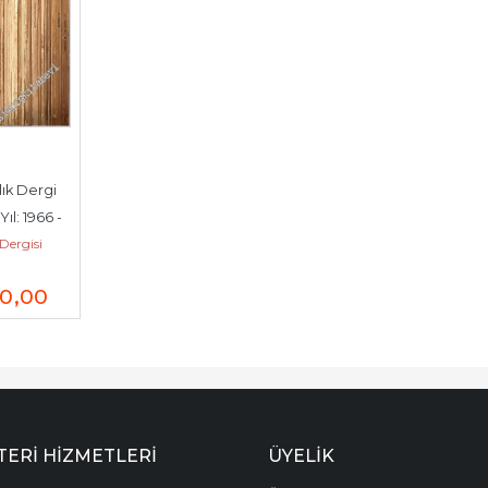
ık Dergi  
 Yıl: 1966 - 
Dergisi
1 - 2; Yıl...
00
,00
ERI HIZMETLERI
ÜYELIK