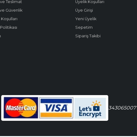
ve Teslimat
Üyelik Koşulları
k ve Güvenlik
Üye Girişi
 Koşulları
Yeni Üyelik
olitikası
Sepetim
m
Sipariş Takibi
343065007