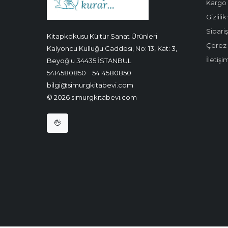
Kargo 
Gizlili
Sipariş
Kitapkokusu Kültür Sanat Ürünleri
Çerez P
Kalyoncu Kulluğu Caddesi, No: 13, Kat: 3,
İletişi
Beyoğlu 34435 İSTANBUL
5414580850
5414580850
bilgi@simurgkitabevi.com
© 2026 simurgkitabevi.com