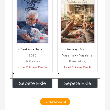
ve 
İz Bırakan Yıllar -         
Geçmişi Bugün 
6
2026
Yaşamak - Yaşlılarla 
Mo
Halil Kazaz
Fikret Aksoy
Anımsama Terapisi 
D
er
Nobel Bilimsel Eserler
Nobel Bilimsel Eserler
N
Klinisyen El Kitabı...
240
,00
280
,00
e
Sepete Ekle
Sepete Ekle
Tümünü göster