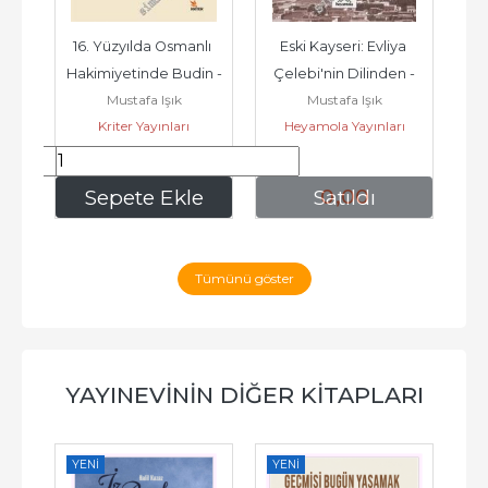
16. Yüzyılda Osmanlı 
Eski Kayseri: Evliya 
E
ü: 
Hakimiyetinde Budin -
Çelebi'nin Dilinden -
Mustafa Işık
Mustafa Işık
mi
Kriter Yayınları
Heyamola Yayınları
518
,50
0
,00
e
Sepete Ekle
Satıldı
Tümünü göster
YAYINEVININ DIĞER KITAPLARI
YENI
YENI
YE