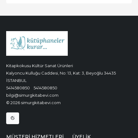
Kitapkokusu Kültür Sanat Ürünleri
Kalyoncu Kulluğu Caddesi, No: 13, Kat: 3, Beyoğlu 34435
İSTANBUL
5414580850
5414580850
bilgi@simurgkitabevi.com
© 2026 simurgkitabevi.com
MÜŞTERI HIZMETLERI
ÜYELIK