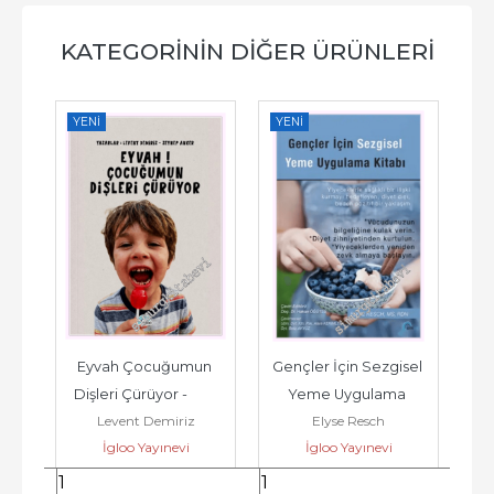
KATEGORININ DIĞER ÜRÜNLERI
YENI
YENI
YE
Eyvah Çocuğumun 
Gençler İçin Sezgisel 
Dişleri Çürüyor -         
Yeme Uygulama 
Levent Demiriz
Elyse Resch
n 
2026
Kitabı -         2025
İgloo Yayınevi
İgloo Yayınevi
.