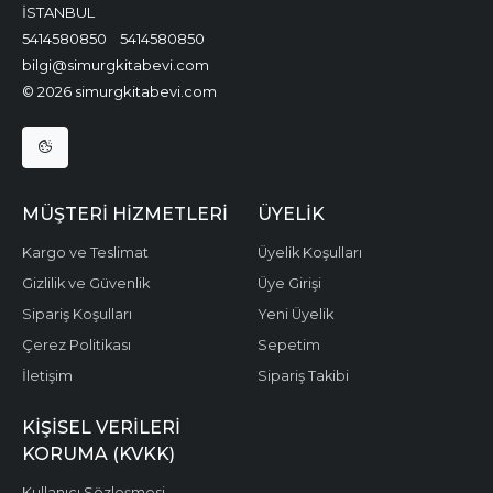
İSTANBUL
5414580850
5414580850
bilgi@simurgkitabevi.com
© 2026 simurgkitabevi.com
MÜŞTERI HIZMETLERI
ÜYELIK
Kargo ve Teslimat
Üyelik Koşulları
Gizlilik ve Güvenlik
Üye Girişi
Sipariş Koşulları
Yeni Üyelik
Çerez Politikası
Sepetim
İletişim
Sipariş Takibi
KIŞISEL VERILERI
KORUMA (KVKK)
Kullanıcı Sözleşmesi