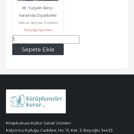
18. Yüzyılın İkinci 
Yarısında Diyarbekir 
Saltuk Seyhan Öztekin
Eyaleti'nde Dokumacılık 
Sonçağ Yayınları
-
454
,75
Sepete Ekle
Kitapkokusu Kültür Sanat Ürünleri
Kalyoncu Kulluğu Caddesi, No: 13, Kat: 3, Beyoğlu 34435