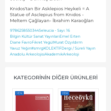
Knidos'tan Bir Asklepios Heykeli = A
Statue of Asclepius from Knidos -
Meltem Çağlayan- İbrahim Karaoğlan
9786258550344
Seleucia - Sayı: 16
Bilgin Kültür Sanat Yayınları
Emel Erten
Diane Favro
Fikret Yegül
Murat Özyıldırm
Yavuz Yeğin
#smrgKOLEKTİF
Dergi / Süreli Yayın
Anadolu Arkeolojisi
Akademik
Arkeoloji
KATEGORININ DIĞER ÜRÜNLERI
YENI
YENI
YE