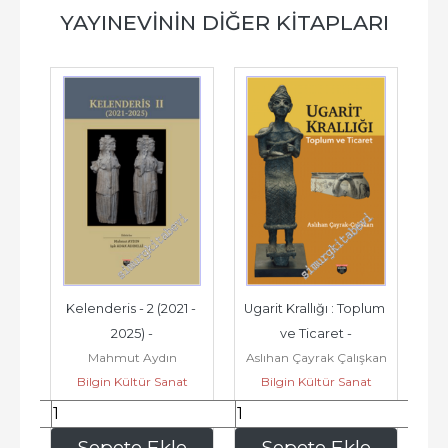
YAYINEVININ DIĞER KITAPLARI
1 - 
Ugarit Krallığı : Toplum 
Dağlık Kilikia'da Kırsal 
ve Ticaret -
Yerleşimlerde 
n
Aslıhan Çayrak Çalışkan
Ümit Aydınoğlu
Mezarlar -
nat
Bilgin Kültür Sanat
Bilgin Kültür Sanat
Yayınları
Yayınları
765
,00
680
,00
le
Sepete Ekle
Sepete Ekle