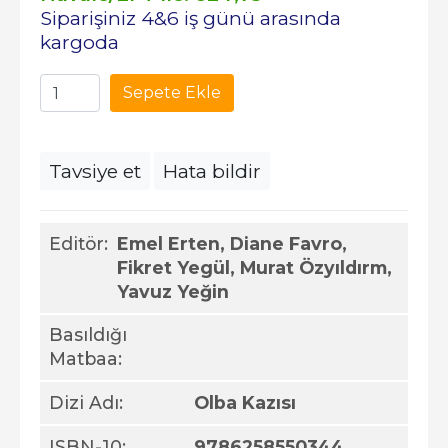
Siparişiniz 4&6 iş günü arasında
kargoda
Sepete Ekle
Tavsiye et
Hata bildir
Editör:
Emel Erten, Diane Favro,
Fikret Yegül, Murat Özyıldırm,
Yavuz Yeğin
Basıldığı
Matbaa:
Dizi Adı:
Olba Kazısı
ISBN-10:
9786258550344