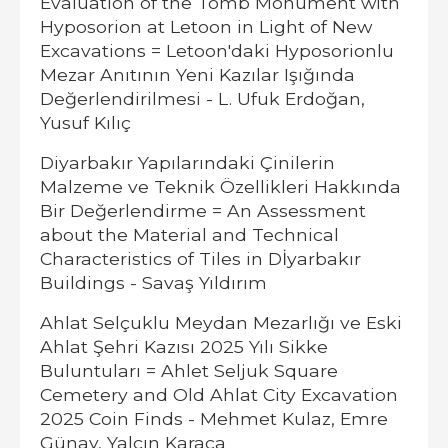
Evaluation of the Tomb Monument with
Hyposorion at Letoon in Light of New
Excavations = Letoon'daki Hyposorionlu
Mezar Anıtının Yeni Kazılar Işığında
Değerlendirilmesi - L. Ufuk Erdoğan,
Yusuf Kılıç
Diyarbakır Yapılarındaki Çinilerin
Malzeme ve Teknik Özellikleri Hakkında
Bir Değerlendirme = An Assessment
about the Material and Technical
Characteristics of Tiles in Dİyarbakır
Buildings - Savaş Yıldırım
Ahlat Selçuklu Meydan Mezarlığı ve Eski
Ahlat Şehri Kazısı 2025 Yılı Sikke
Buluntuları = Ahlet Seljuk Square
Cemetery and Old Ahlat City Excavation
2025 Coin Finds - Mehmet Kulaz, Emre
Günay, Yalçın Karaca