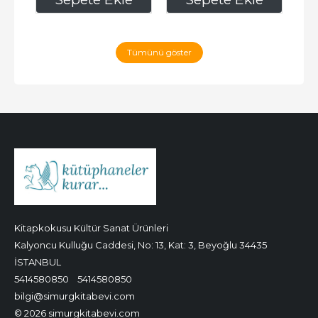
Tümünü göster
Kitapkokusu Kültür Sanat Ürünleri
Kalyoncu Kulluğu Caddesi, No: 13, Kat: 3, Beyoğlu 34435
İSTANBUL
5414580850
5414580850
bilgi@simurgkitabevi.com
© 2026 simurgkitabevi.com