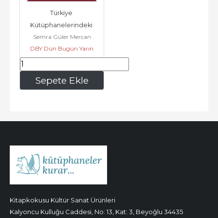
Türkiye 
Kütüphanelerindeki 
Semra Güler Mercan
Delâilü'l-Hayrâtlarda 
DBY Dün Bugün Yarın
Minyatür -
Yayınları
712
,50
Sepete Ekle
Kitapkokusu Kültür Sanat Ürünleri
Kalyoncu Kulluğu Caddesi, No: 13, Kat: 3, Beyoğlu 34435