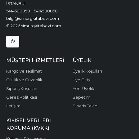
İSTANBUL
5414580850
5414580850
bilgi@simurgkitabevi.com
© 2026 simurgkitabevi.com
MÜŞTERI HIZMETLERI
ÜYELIK
Kargo ve Teslimat
Üyelik Koşulları
Gizlilik ve Güvenlik
Üye Girişi
Sipariş Koşulları
Yeni Üyelik
Çerez Politikası
Sepetim
İletişim
Sipariş Takibi
KIŞISEL VERILERI
KORUMA (KVKK)
Kullanıcı Sözleşmesi