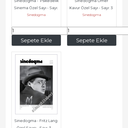
Sinedogma -  Psikedelik 
Sinedogma Ömer 
Sinema Özel Sayı - Sayı: 
Kavur Özel Sayı - Sayı: 3      
Sinedogma
Sinedogma
3      İlkyaz
İlkyaz
126
,00
80
,00
Sepete Ekle
Sepete Ekle
Sinedogma - Fritz Lang 
Özel Sayısı - Sayı: 3      