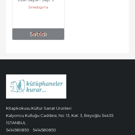
Sinedogma
Güz
0
,00
Satıldı
Kitapkokusu Kültür Sanat Ürünleri
Kalyoncu Kulluğu Caddesi, No: 13, Kat: 3, Beyoğlu 34435
İSTANBUL
5414580850
5414580850