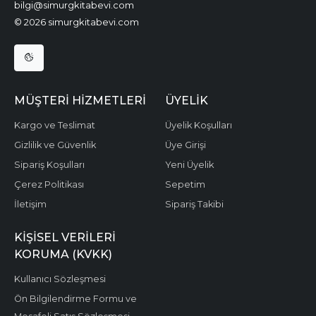
bilgi@simurgkitabevi.com
© 2026 simurgkitabevi.com
MÜŞTERI HIZMETLERI
ÜYELIK
Kargo ve Teslimat
Üyelik Koşulları
Gizlilik ve Güvenlik
Üye Girişi
Sipariş Koşulları
Yeni Üyelik
Çerez Politikası
Sepetim
İletişim
Sipariş Takibi
KIŞISEL VERILERI
KORUMA (KVKK)
Kullanıcı Sözleşmesi
Ön Bilgilendirme Formu ve