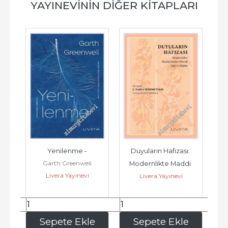
YAYINEVININ DIĞER KITAPLARI
-
Yenilenme -
Duyuların Hafızası: 
Garth Greenwell
Modernlikte Maddi 
Livera Yayınevi
Livera Yayınevi
H
Kültür Olarak Algı ve 
Hafıza -...
284
,90
281
,20
e
Sepete Ekle
Sepete Ekle