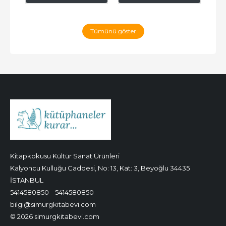
Tümünü göster
Kitapkokusu Kültür Sanat Ürünleri
Kalyoncu Kulluğu Caddesi, No: 13, Kat: 3, Beyoğlu 34435
İSTANBUL
5414580850
5414580850
bilgi@simurgkitabevi.com
© 2026 simurgkitabevi.com