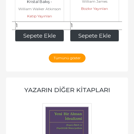
William James
Kristal Bakış -
Bozkır Yayınları
William Walker Atkinson
Katip Yayınları
Ke
152
,00
252
,00
e
Sepete Ekle
Sepete Ekle
Tümünü göster
YAZARIN DIĞER KITAPLARI