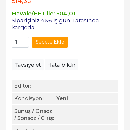
514
,30
Havale/EFT ile:
504
,01
Siparişiniz 4&6 iş günü arasında
kargoda
Sepete Ekle
Tavsiye et
Hata bildir
Editör:
Kondisyon:
Yeni
Sunuş / Önsöz
/ Sonsöz / Giriş: