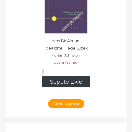
Yeni Bir Alman 
İdealizmi : Hegel Zizek 
Adrian Johnston
ve Diyalektirk 
Livera Yayınevi
Materyalizm -...
496
,80
Sepete Ekle
Tümünü göster