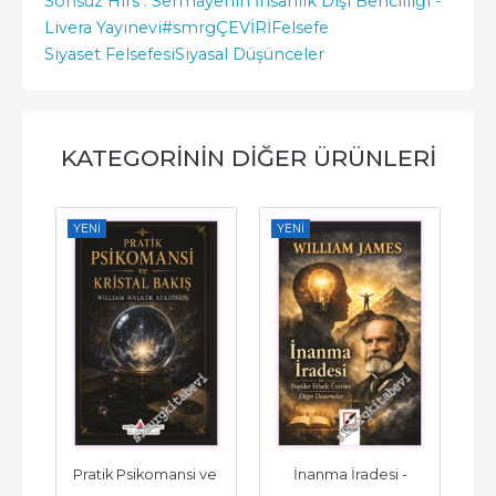
Sonsuz Hırs : Sermayenin İnsanlık Dışı Bencilliği -
Livera Yayınevi
#smrgÇEVİRİ
Felsefe
Siyaset Felsefesi
Siyasal Düşünceler
KATEGORININ DIĞER ÜRÜNLERI
YENI
YENI
YE
Pratik Psikomansi ve 
İnanma İradesi -
Si