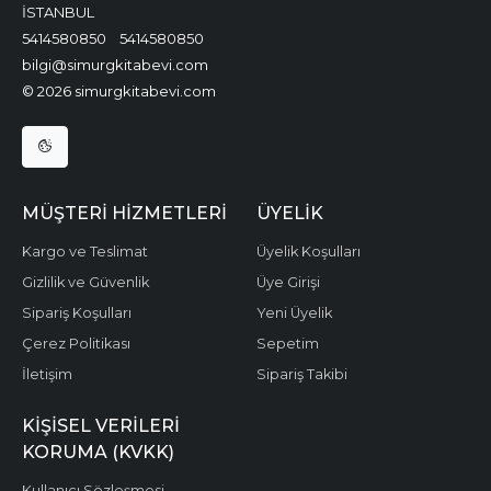
İSTANBUL
5414580850
5414580850
bilgi@simurgkitabevi.com
© 2026 simurgkitabevi.com
MÜŞTERI HIZMETLERI
ÜYELIK
Kargo ve Teslimat
Üyelik Koşulları
Gizlilik ve Güvenlik
Üye Girişi
Sipariş Koşulları
Yeni Üyelik
Çerez Politikası
Sepetim
İletişim
Sipariş Takibi
KIŞISEL VERILERI
KORUMA (KVKK)
Kullanıcı Sözleşmesi