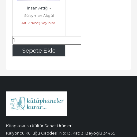
İnsan Artığı -
Süleyman Akgül
Altıkırkbeş Yayınları
285
,00
Sepete Ekle
Kitapkokusu Kültür Sanat Ürünleri
Kalyoncu Kulluğu Caddesi, No: 13, Kat: 3, Beyoğlu 34435