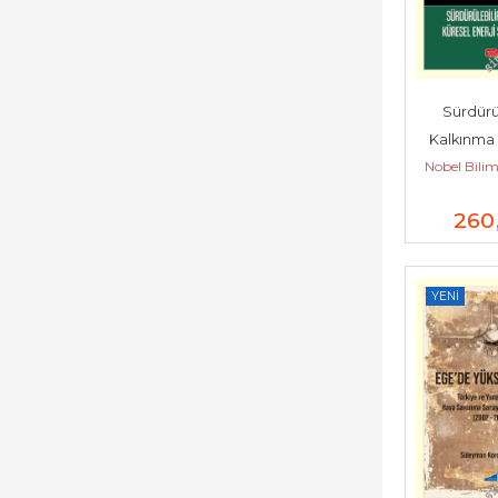
Sürdürül
Kalkınma 
Nobel Bilim
Enerji Stra
260
YENI