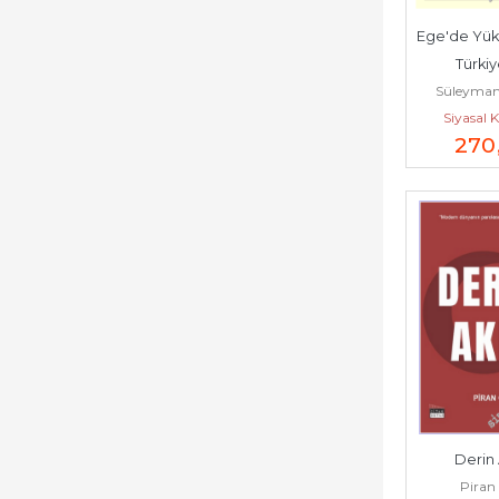
Ege'de Yükse
Türkiy
Süleyman
Yunanistan
Siyasal 
Öza
Savunma San
270
Derin 
Piran