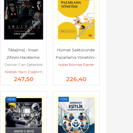
Tıkla(ma) - İnsan 
Hizmet Sektöründe 
Zihnini Hackleme 
Pazarlama Yönetimi -
Osman Can Çetlenbik
Nobel Bilimsel Eserler
Sanatı : Düşünmeden 
Kodlab Yayın Dağıtım
Tıklama Çünkü...
247
,50
226
,40
YENI
YENI