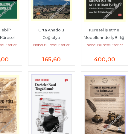
ebilir 
Orta Anadolu 
Küresel İşletme 
Küresel 
Coğrafya 
Modellerinde İş Birliği 
sel Eserler
Nobel Bilimsel Eserler
Nobel Bilimsel Eserler
tejileri -
Araştırmaları - 1 -
- Çokuluslu 
Şirketlerin...
,00
165
,60
400
,00