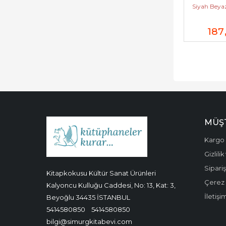
Siyah Beyaz
187
MÜŞT
Kargo 
Gizlili
Sipariş
Kitapkokusu Kültür Sanat Ürünleri
Çerez P
Kalyoncu Kulluğu Caddesi, No: 13, Kat: 3,
İletişi
Beyoğlu 34435 İSTANBUL
5414580850
5414580850
bilgi@simurgkitabevi.com