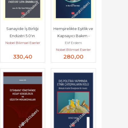
Sanayide İş Birliği 
Hemşirelikte Eşitlik ve 
Endüstri 5.0'ın 
Kapsayıcı Bakım -
Nobel Bilimsel Eserler
Elif Erdem
Dinamikleri -
Nobel Bilimsel Eserler
330
,40
280
,00