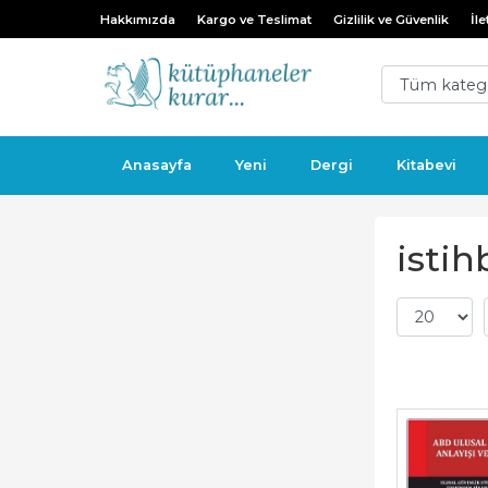
Hakkımızda
Kargo ve Teslimat
Gizlilik ve Güvenlik
İle
Anasayfa
Yeni
Dergi
Kitabevi
istih