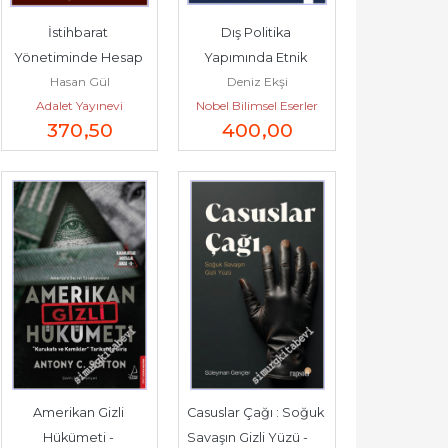
İstihbarat 
Dış Politika 
Yönetiminde Hesap 
Yapımında Etnik 
Hasan Gül
Deniz Ekşi
Verilebilirlik ve 
Çatışmaların Rolü : 
Adalet Yayınevi
Nobel Bilimsel Eserler
Gözerim 
Birleşik Krallık...
370
,50
400
,00
Mekanizmaları -
Amerikan Gizli 
Casuslar Çağı : Soğuk 
Hükümeti - 
Savaşın Gizli Yüzü -        