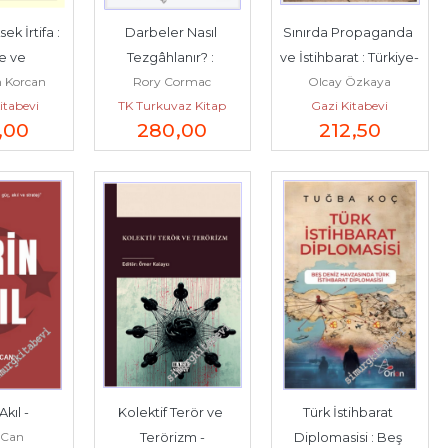
k İrtifa : 
Darbeler Nasıl 
Sınırda Propaganda 
e ve 
Tezgâhlanır? : 
ve İstihbarat : Türkiye-
 Korcan
Rory Cormac
Olcay Özkaya
'da Hava 
Devletlerin Karanlık 
Fransa ve Suriye 
Kitabevi
lp
TK Turkuvaz Kitap
Gazi Kitabevi
ayiinin...
Yüzünü Tanımak -
İlişkileri...
,00
280
,00
212
,50
Akıl -
Kolektif Terör ve 
Türk İstihbarat 
 Can
Terörizm -
Diplomasisi : Beş 