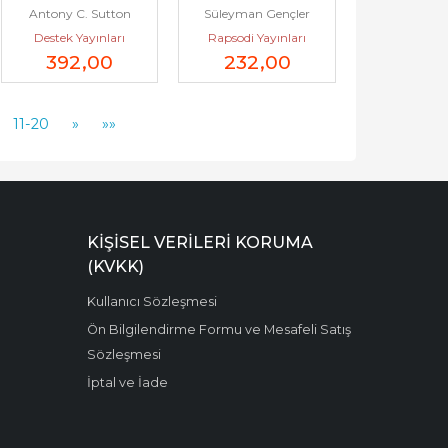
Antony C. Sutton
Süleyman Gençler
Karanlıktaki Dosyalar 
2026
Destek Yayınları
Rapsodi Yayınları
Serisi 2 : Kurukafa ve...
392
,00
232
,00
11-20
»
»»
KIŞISEL VERILERI KORUMA
(KVKK)
Kullanıcı Sözleşmesi
Ön Bilgilendirme Formu ve Mesafeli Satış
Sözleşmesi
İptal ve İade