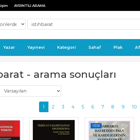
tişim
AYRINTILI ARAMA
Yazar
Yayınevi
Kategori
Sahaf
Plak
Af
barat - arama sonuçları
1
2
3
4
5
6
7
8
9
10
YENI