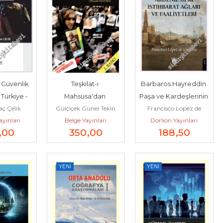
Güvenlik 
Teşkilat-ı 
Barbaros Hayreddin 
 Türkiye -
Mahsusa'dan 
Paşa ve Kardeşlerinin 
aç Çelik
Gülçiçek Günel Tekin
Francisco Lopez de
Ergenekon'a 
Akdeniz'deki 
ayınları
Belge Yayınları
Dorlion Yayınları
Gomara
Kayıplar, Yargısız 
İstihbarat Ağları...
,00
350
,00
188
,50
İnfazlar ve Fail-i...
YENI
YENI