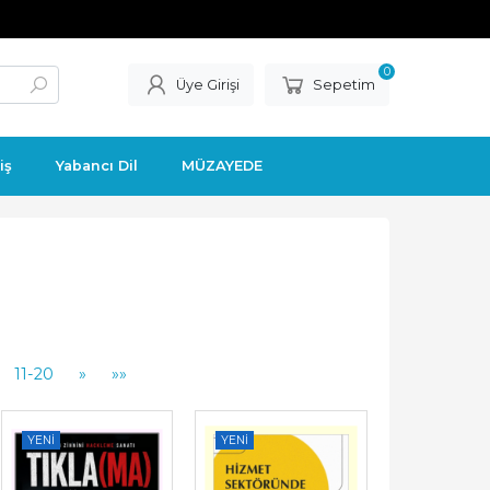
0
Üye Girişi
Sepetim
iş
Yabancı Dil
MÜZAYEDE
11-20
»
»»
YENI
YENI