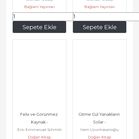
Bağlam Yayınları
Bağlam Yayınları
2026
150
,00
150
,00
Sepete Ekle
Sepete Ekle
Felix ve Görünmez 
Gitme Gül Yanakların 
Kaynak -
Solar -
Eric-Emmanuel Schmitt
İrem Uzunhasanoğlu
Doğan Kitap
Doğan Kitap