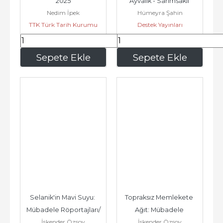
2025
Ayvalık - Sarımsaklı 
Nedim İpek
Hümeyra Şahin
Hikayesi -        2026
TTK Türk Tarih Kurumu
Destek Yayınları
198
,00
231
,00
Sepete Ekle
Sepete Ekle
Selanik'in Mavi Suyu: 
Topraksız Memlekete 
Mübadele Röportajları/
Ağıt: Mübadele 
İskender Özsoy
İskender Özsoy
İzlenimler -        2026
Röportajları/İzlenimler -        