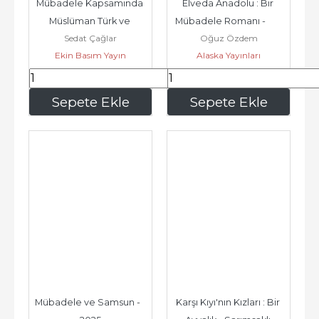
Mübadele Kapsamında 
Elveda Anadolu : Bir 
Müslüman Türk ve 
Mübadele Romanı -        
Sedat Çağlar
Oğuz Özdem
Ortadoks Rum Halkına 
2026
Ekin Basım Yayın
Alaska Yayınları
Ait Niğde...
123
,50
217
,60
Sepete Ekle
Sepete Ekle
Mübadele ve Samsun -        
Karşı Kıyı'nın Kızları : Bir 