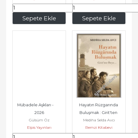
200
,00
220
,00
Sepete Ekle
Sepete Ekle
Mübadele Aşkları -        
Hayatın Rüzgarında 
2026
Buluşmak : Girit'ten 
Gülsüm Öz
Mediha Selda Avcı
Öteye -
Elpis Yayınları
Remzi Kitabevi