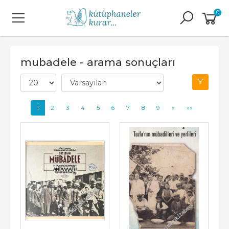
0
mubadele - arama sonuçları
1
2
3
4
5
6
7
8
9
»
»»