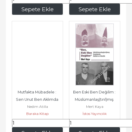
207
,20
251
,25
Sepete Ekle
Sepete Ekle
Mutfakta Mübadele : 
Ben Eski Ben Değilim : 
Sen Unut Ben Aklımda 
Müslümanlaş(tırıl)mış 
Nedim Atilla
Mert Kaya
Tutarım -        2025
Rumlarda Bellek ve 
Baraka Kitap
İstos Yayıncılık
Kimlik -