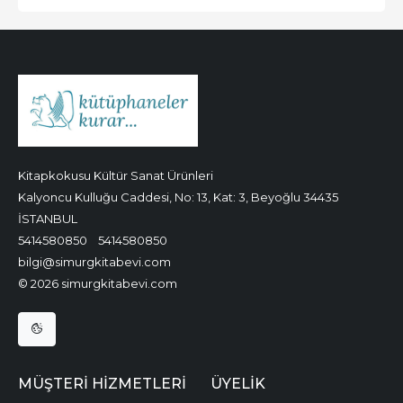
Kitapkokusu Kültür Sanat Ürünleri
Kalyoncu Kulluğu Caddesi, No: 13, Kat: 3, Beyoğlu 34435
İSTANBUL
5414580850
5414580850
bilgi@simurgkitabevi.com
© 2026 simurgkitabevi.com
MÜŞTERI HIZMETLERI
ÜYELIK