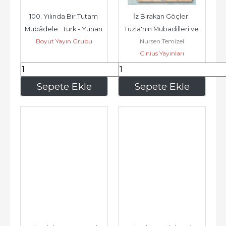
100. Yılında Bir Tutam 
İz Bırakan Göçler: 
Mübâdele:  Türk - Yunan 
Tuzla'nın Mübadilleri ve 
Boyut Yayın Grubu
Nursen Temizel
Zorunlu Nüfus Değişimi 
Yerlileri -
Cinius Yayınları
-...
10.432
,80
399
,00
Sepete Ekle
Sepete Ekle