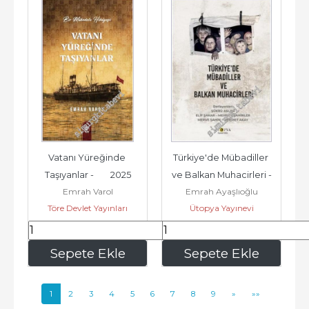
Vatanı Yüreğinde 
Türkiye'de Mübadiller 
Taşıyanlar -        2025
ve Balkan Muhacirleri -
Emrah Varol
Emrah Ayaşlıoğlu
Töre Devlet Yayınları
Ütopya Yayınevi
227
,50
288
,00
Sepete Ekle
Sepete Ekle
1
2
3
4
5
6
7
8
9
»
»»