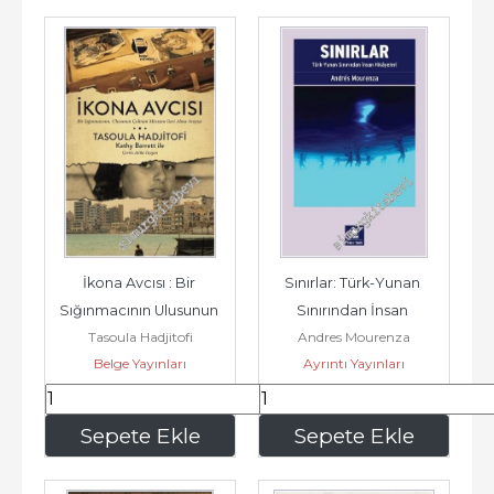
İkona Avcısı : Bir 
Sınırlar: Türk-Yunan 
Sığınmacının Ulusunun 
Sınırından İnsan 
Tasoula Hadjitofi
Andres Mourenza
Çalınan Mirasını Geri 
Hikâyeleri -
Belge Yayınları
Ayrıntı Yayınları
Alma...
315
,00
150
,00
Sepete Ekle
Sepete Ekle