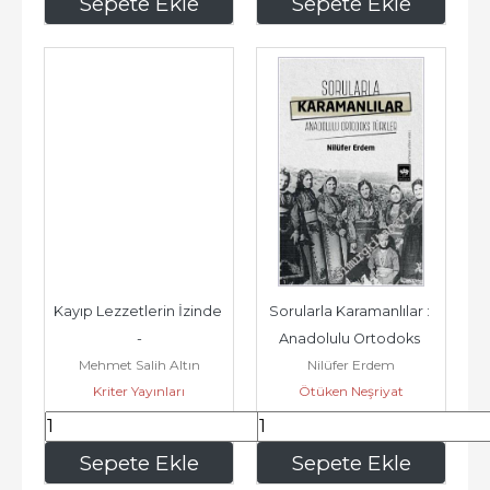
243
,20
375
,00
Sepete Ekle
Sepete Ekle
Kayıp Lezzetlerin İzinde 
Sorularla Karamanlılar : 
-
Anadolulu Ortodoks 
Mehmet Salih Altın
Nilüfer Erdem
Türkler -
Kriter Yayınları
Ötüken Neşriyat
977
,50
195
,00
Sepete Ekle
Sepete Ekle