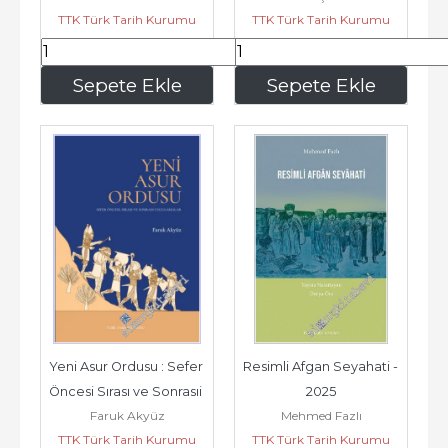
TTK Türk Tarih Kurumu
TTK Türk Tarih Kurumu
2025
396
,00
99
,00
Sepete Ekle
Sepete Ekle
Yeni Asur Ordusu : Sefer 
Resimli Afgan Seyahati -        
Öncesi Sırası ve Sonrasıi 
2025
Faruk Akyüz
Mehmed Fazlı
Uygulamalar -...
TTK Türk Tarih Kurumu
TTK Türk Tarih Kurumu