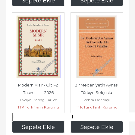
Sepete Ekle
Sepete Ekle
Modern Mısır - Cilt 1-2 
Bir Medeniyetin Aynası 
Takım -        2026
Türkiye Selçuklu 
Evelyn Baring Earl of
Zehra Odabaşı
Dönemi Vakıfları : 
TTK Türk Tarih Kurumu
Cromer
TTK Türk Tarih Kurumu
Cumhuriyet'in...
594
,00
99
,00
Sepete Ekle
Sepete Ekle