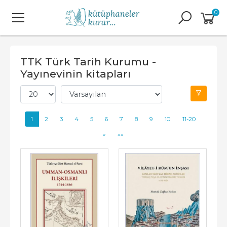
0
TTK Türk Tarih Kurumu -
Yayınevinin kitapları
1
2
3
4
5
6
7
8
9
10
11-20
»
»»