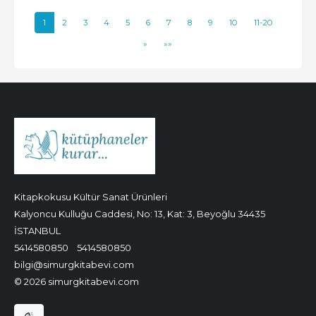
1
2
3
4
5
6
7
8
9
10
11-20
»
»»
Kitapkokusu Kültür Sanat Ürünleri
Kalyoncu Kulluğu Caddesi, No: 13, Kat: 3, Beyoğlu 34435
İSTANBUL
5414580850
5414580850
bilgi@simurgkitabevi.com
© 2026 simurgkitabevi.com