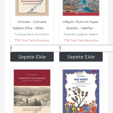
Umman - Osmanlı 
Vilâyet-i Rum'un İnşası: 
İlişkileri (1744 - 1856) -        
Baniler - Vakıflar - 
Türkiyye Bint Hamed El-
Mustafa Çağhan Keskin
2025
Mimari Aktörler 
TTK Türk Tarih Kurumu
Farsi
TTK Türk Tarih Kurumu
Yörgüç...
66
,50
263
,50
Sepete Ekle
Sepete Ekle