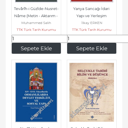
Tevârîh-i Güzîde-Nusret-
Yanya Sancağı İdari 
Nâme (Metin - Aktarım - 
Yapı ve Yerleşim 
Muhammed Salih
İlkay ERKEN
Dizin) -        2022
Birimleri (1867 - 1913) -        
TTK Türk Tarih Kurumu
TTK Türk Tarih Kurumu
2021
194
,75
79
,20
Sepete Ekle
Sepete Ekle