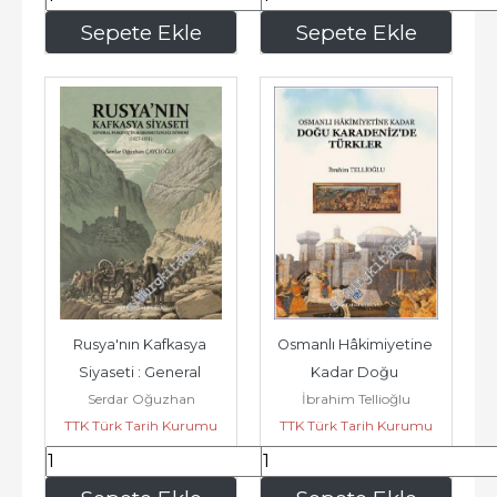
198
,00
247
,50
Sepete Ekle
Sepete Ekle
Rusya'nın Kafkasya 
Osmanlı Hâkimiyetine 
Siyaseti : General 
Kadar Doğu 
Serdar Oğuzhan
İbrahim Tellioğlu
Paskeviç'in 
Karadeniz'de Türkler -        
TTK Türk Tarih Kurumu
Çaycıoğlu
TTK Türk Tarih Kurumu
Başkomutanlığı 
2025
Dönemi...
168
,30
118
,80