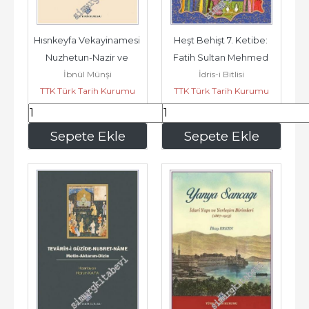
Hısnkeyfa Vekayinamesi 
Heşt Behişt 7. Ketibe: 
Nuzhetun-Nazir ve 
Fatih Sultan Mehmed 
İbnül Münşi
İdris-i Bitlisi
Rahatul-Hatir -        2024
Devri 1451-1481 -        2024
TTK Türk Tarih Kurumu
TTK Türk Tarih Kurumu
233
,75
156
,00
Sepete Ekle
Sepete Ekle