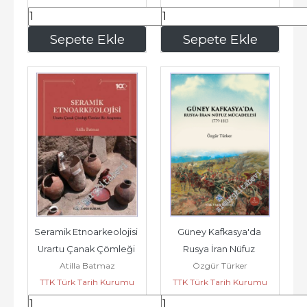
304
,00
67
,50
Sepete Ekle
Sepete Ekle
Seramik Etnoarkeolojisi 
Güney Kafkasya'da 
Urartu Çanak Çömleği 
Rusya İran Nüfuz 
Atilla Batmaz
Özgür Türker
Üzerine Bir Araştırma -
Mücadelesi (1779 - 1813) -
TTK Türk Tarih Kurumu
TTK Türk Tarih Kurumu