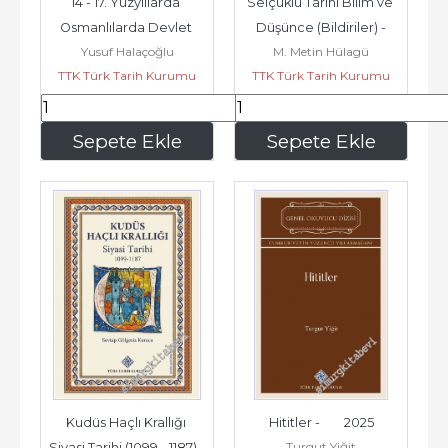
14 - 17. Yüzyıllarda 
Selçuklu Tarihi Bilim ve 
Osmanlılarda Devlet 
Düşünce (Bildiriler) -
Yusuf Halaçoğlu
M. Metin Hülagü
Teşkilâtı ve Sosyal Yapı 
TTK Türk Tarih Kurumu
TTK Türk Tarih Kurumu
-...
85
,50
135
,00
Sepete Ekle
Sepete Ekle
Kudüs Haçlı Krallığı 
Hititler -        2025
Turgut Yiğit
Siyasi Tarihi (1099 - 1187) -        