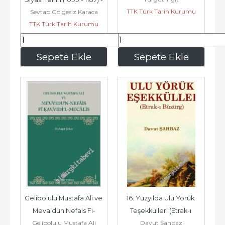
TTK Türk Tarih Kurumu
Sevtap Gölgesiz Karaca
2025
TTK Türk Tarih Kurumu
158
,40
138
,60
Sepete Ekle
Sepete Ekle
Gelibolulu Mustafa Ali ve 
16. Yüzyılda Ulu Yörük 
Mevaidün Nefais Fi-
Teşekkülleri (Etrak-ı 
Gelibolulu Mustafa Ali
Davut Şahbaz
Kavaıdil Mecalis -        
Büzürg) -        2025