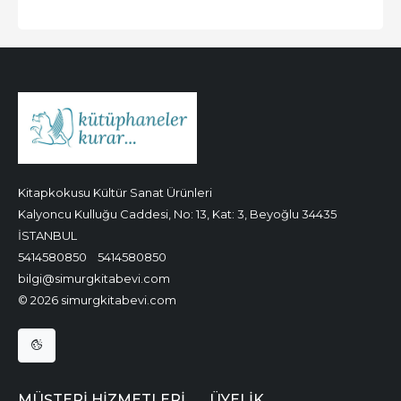
Kitapkokusu Kültür Sanat Ürünleri
Kalyoncu Kulluğu Caddesi, No: 13, Kat: 3, Beyoğlu 34435
İSTANBUL
5414580850
5414580850
bilgi@simurgkitabevi.com
© 2026 simurgkitabevi.com
MÜŞTERI HIZMETLERI
ÜYELIK