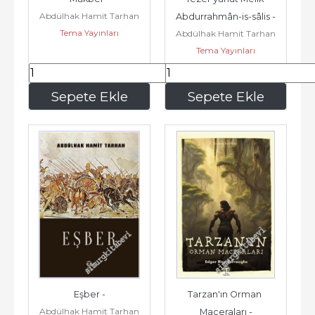
Abdülhak Hamit Tarhan
Abdurrahmân-is-sâlis -
Tema Yayınları
Abdülhak Hamit Tarhan
Tema Yayınları
217
,50
217
,50
Sepete Ekle
Sepete Ekle
Eşber -
Tarzan'ın Orman 
Abdülhak Hamit Tarhan
Maceraları -