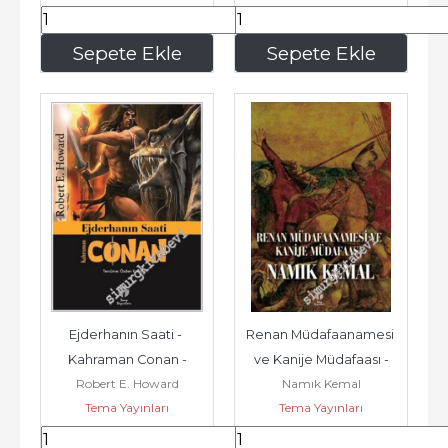
480
,00
240
,00
Sepete Ekle
Sepete Ekle
Ejderhanın Saati - 
Renan Müdafaanamesi 
Kahraman Conan -
ve Kanije Müdafaası -
Robert E. Howard
Namık Kemal
Tema Yayınları
Tema Yayınları