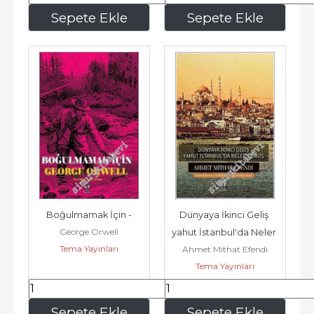
288
,75
165
,00
Sepete Ekle
Sepete Ekle
Boğulmamak İçin -
Dünyaya İkinci Geliş 
George Orwell
yahut İstanbul'da Neler 
Tema Yayınları
Ahmet Mithat Efendi
Olmuş -
Tema Yayınları
322
,50
232
,50
Sepete Ekle
Sepete Ekle