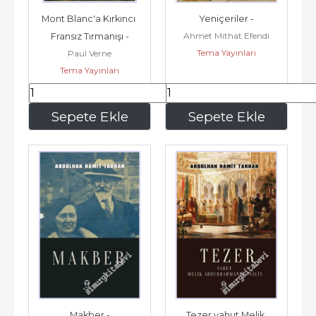
Mont Blanc'a Kırkıncı 
Yeniçeriler -
Ahmet Mithat Efendi
Fransız Tırmanışı -
Tema Yayınları
Paul Verne
Tema Yayınları
67
,50
135
,00
Sepete Ekle
Sepete Ekle
Makber -
Tezer yahut Melik 