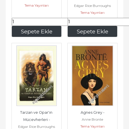
Tema Yayınları
Edgar Rice Burroughs
Tema Yayınları
217
,50
315
,00
Sepete Ekle
Sepete Ekle
Tarzan ve Opar'ın 
Agnes Grey -
Anne Bronte
Mücevherleri -
Tema Yayınları
Edgar Rice Burroughs