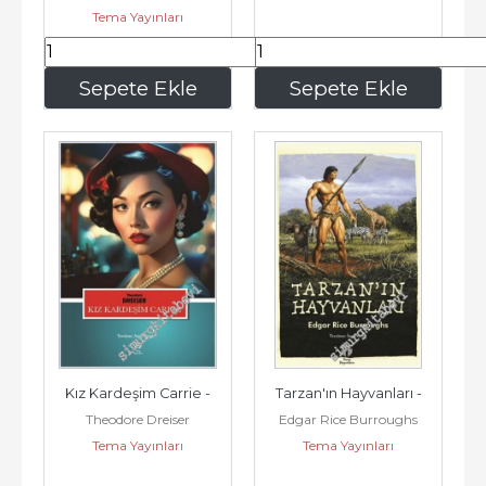
Tema Yayınları
315
,00
322
,50
Sepete Ekle
Sepete Ekle
Kız Kardeşim Carrie -
Tarzan'ın Hayvanları -
Theodore Dreiser
Edgar Rice Burroughs
Tema Yayınları
Tema Yayınları