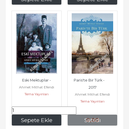
Eski Mektuplar -
Paris'te Bir Türk -        
Ahmet Mithat Efendi
2017
Tema Yayınları
Ahmet Mithat Efendi
Tema Yayınları
315
,00
0
,00
Sepete Ekle
Satıldı