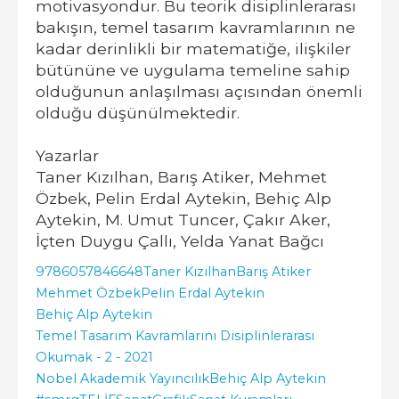
motivasyondur. Bu teorik disiplinlerarası
bakışın, temel tasarım kavram­larının ne
kadar derinlikli bir matematiğe, ilişkiler
bütününe ve uygulama temeline sahip
olduğunun anlaşılması açısından önemli
olduğu düşünülmektedir.
Yazarlar
Taner Kızılhan, Barış Atiker, Mehmet
Özbek, Pelin Erdal Aytekin, Behiç Alp
Aytekin, M. Umut Tuncer, Çakır Aker,
İçten Duygu Çallı, Yelda Yanat Bağcı
9786057846648
Taner Kızılhan
Barış Atiker
Mehmet Özbek
Pelin Erdal Aytekin
Behiç Alp Aytekin
Temel Tasarım Kavramlarını Disiplinlerarası
Okumak - 2 - 2021
Nobel Akademik Yayıncılık
Behiç Alp Aytekin