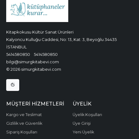
Kitapkokusu Kültür Sanat Ürünleri
Kalyoncu Kulluğu Caddesi, No: 13, Kat: 3, Beyoğlu 34435
İSTANBUL
5414580850
5414580850
bilgi@simurgkitabevi.com
© 2026 simurgkitabevi.com
MÜŞTERI HIZMETLERI
ÜYELIK
Kargo ve Teslimat
Üyelik Koşulları
Gizlilik ve Güvenlik
Üye Girişi
Sipariş Koşulları
Yeni Üyelik