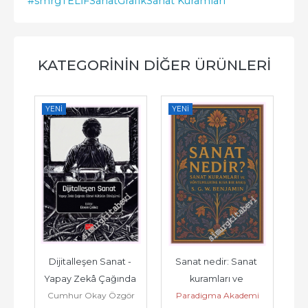
#smrgTELİF
Sanat
Grafik
Sanat Kuramları
KATEGORININ DIĞER ÜRÜNLERI
YENI
YENI
YE
ri 
Dijitalleşen Sanat - 
Sanat nedir: Sanat 
K
Yapay Zekâ Çağında 
kuramları ve 
Cumhur Okay Özgör
Paradigma Akademi
Al
Görsel Kültürün 
yöntemlerine kısa bir 