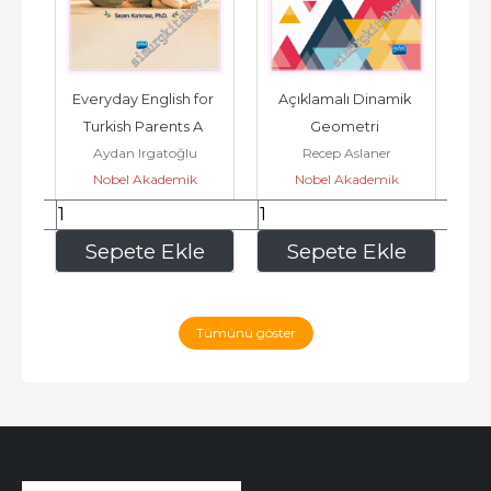
Everyday English for 
Açıklamalı Dinamik 
2026
Turkish Parents A 
Geometri 
Aydan Irgatoğlu
Recep Aslaner
Guide to Raising 
Uygulamaları - İnsan 
Nobel Akademik
Nobel Akademik
Bilingual Kids -...
Hareketi Sever -
Yayıncılık
Yayıncılık
192
,00
168
,00
e
Sepete Ekle
Sepete Ekle
Tümünü göster