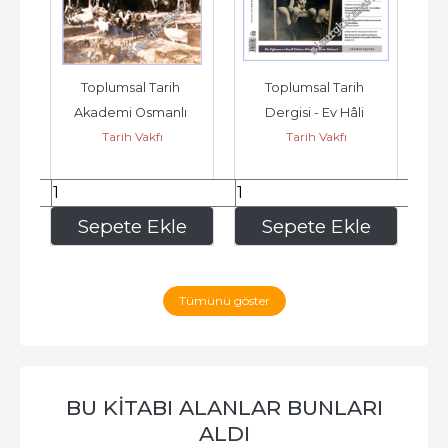
Toplumsal Tarih 
Toplumsal Tarih 
da 
Akademi Osmanlı 
Dergisi - Ev Hâli 
De
Tarih Vakfı
Tarih Vakfı
   
Türkiye Çalışmaları 
Osmanlı'dan 
D
Dergisi - Hayvan...
Cumhuriyet'e Aile Krizi 
-...
351
,00
225
,00
e
Sepete Ekle
Sepete Ekle
Tümünü göster
BU KITABI ALANLAR BUNLARI
ALDI