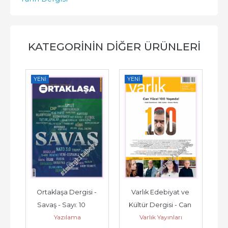
KATEGORININ DIĞER ÜRÜNLERI
YENI
YENI
YE
k 
Ortaklaşa Dergisi - 
Varlık Edebiyat ve 
Ta
Savaş - Sayı: 10        
Kültür Dergisi - Can 
Yazılama
Varlık Yayınları
 
2026
Yücel 100 Yaşında - 