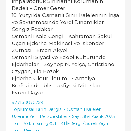
İmparatorluk Sınırlarını Korumanın
Bedeli - Ömer Gezer
18. Yüzyılda Osmanlı Sınır Kalelerinin İnşa
ve Savunmasında Yerel Dinamikler -
Cengiz Fedakar
Osmanlı Kale Cengi - Kahraman Şakul
Uçan Ejderha Makinesi ve İskender
Zurnası - Ercan Akyol
Osmanlı Siyasi ve Edebi Kültüründe
Ejderhalar - Zeynep N. Yelçe, Christiane
Czygan, Ela Bozok
Ejderha Öldürüldü mü? Antalya
Körfezi'nde İblis Tasfiyesi Mitosları -
Evren Dayar
9771300702591
Toplumsal Tarih Dergisi - Osmanlı Kaleleri
Üzerine Yeni Perspektifler - Sayı: 384 Aralık 2025
Tarih Vakfı
#smrgKOLEKTİF
Dergi / Süreli Yayın
Tarih Dergisi