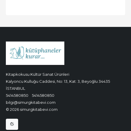
Kitapkokusu Kültür Sanat Ürünleri
Kalyoncu Kulluğu Caddesi, No: 13, Kat: 3, Beyoğlu 34435
İSTANBUL
5414580850
5414580850
bilgi@simurgkitabevi.com
© 2026 simurgkitabevi.com