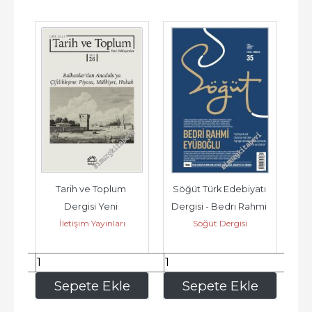
 
Tarih ve Toplum 
Söğüt Türk Edebiyatı 
Mil
 
Dergisi Yeni 
Dergisi - Bedri Rahmi 
T
rı
İletişim Yayınları
Söğüt Dergisi
ş 
Yaklaşımlar - 
Eyüboğlu - Sayı: 35    
Balkanlardan 
Yıl :...
Anadoluya...
222
,00
262
,50
e
Sepete Ekle
Sepete Ekle