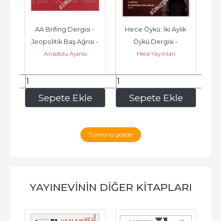
st 
AA Brifing Dergisi - 
Hece Öykü: İki Aylık 
O
r 
Jeopolitik Baş Ağrısı - 
Öykü Dergisi - 
S
Anadolu Ajansı
Hece Yayınları
at 
Sayı: 2      Ağustos  
Günümüz Öyküsü: 
2026
Aşksız ve 
Paramparça...
180
,00
328
,00
e
Sepete Ekle
Sepete Ekle
Tümünü göster
YAYINEVININ DIĞER KITAPLARI