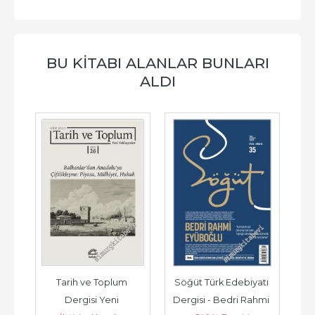
BU KITABI ALANLAR BUNLARI
ALDI
 
Tarih ve Toplum 
Söğüt Türk Edebiyatı 
Mil
 
Dergisi Yeni 
Dergisi - Bedri Rahmi 
T