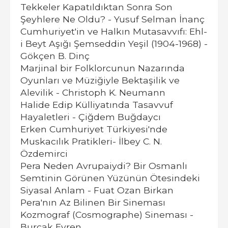
Tekkeler Kapatıldıktan Sonra Son
Şeyhlere Ne Oldu? - Yusuf Selman İnanç
Cumhuriyet'in ve Halkın Mutasavvıfı: Ehl-
i Beyt Aşığı Şemseddin Yeşil (1904-1968) -
Gökçen B. Dinç
Marjinal bir Folklorcunun Nazarında
Oyunları ve Müziğiyle Bektaşilik ve
Alevilik - Christoph K. Neumann
Halide Edip Külliyatında Tasavvuf
Hayaletleri - Çiğdem Buğdaycı
Erken Cumhuriyet Türkiyesi'nde
Muskacılık Pratikleri- İlbey C. N.
Özdemirci
Pera Neden Avrupaiydi? Bir Osmanlı
Semtinin Görünen Yüzünün Ötesindeki
Siyasal Anlam - Fuat Ozan Birkan
Pera'nın Az Bilinen Bir Sineması
Kozmograf (Cosmographe) Sineması -
Burçak Evren