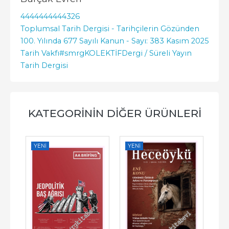
4444444444326
Toplumsal Tarih Dergisi - Tarihçilerin Gözünden
100. Yılında 677 Sayılı Kanun - Sayı: 383 Kasım 2025
Tarih Vakfı
#smrgKOLEKTİF
Dergi / Süreli Yayın
Tarih Dergisi
KATEGORININ DIĞER ÜRÜNLERI
YENI
YENI
YE