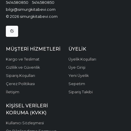
5414580850
5414580850
bilgi@simurgkitabevi.com
© 2026 simurgkitabevi.com
MÜŞTERI HIZMETLERI
ÜYELIK
Kargo ve Teslimat
Üyelik Koşulları
Gizlilik ve Güvenlik
Üye Girişi
Sipariş Koşulları
Yeni Üyelik
Çerez Politikası
Sepetim
İletişim
Sipariş Takibi
KIŞISEL VERILERI
KORUMA (KVKK)
Kullanıcı Sözleşmesi