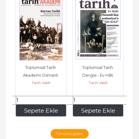
Toplumsal Tarih 
Toplumsal Tarih 
da 
Akademi Osmanlı 
Dergisi - Ev Hâli 
De
Tarih Vakfı
Tarih Vakfı
   
Türkiye Çalışmaları 
Osmanlı'dan 
D
Dergisi - Hayvan...
Cumhuriyet'e Aile Krizi 
-...
351
,00
225
,00
e
Sepete Ekle
Sepete Ekle
Tümünü göster