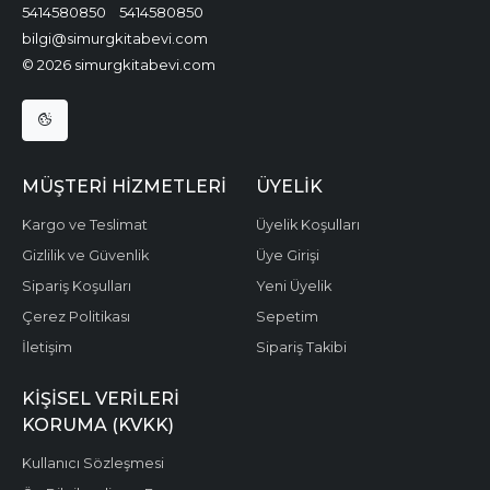
5414580850
5414580850
bilgi@simurgkitabevi.com
© 2026 simurgkitabevi.com
MÜŞTERI HIZMETLERI
ÜYELIK
Kargo ve Teslimat
Üyelik Koşulları
Gizlilik ve Güvenlik
Üye Girişi
Sipariş Koşulları
Yeni Üyelik
Çerez Politikası
Sepetim
İletişim
Sipariş Takibi
KIŞISEL VERILERI
KORUMA (KVKK)
Kullanıcı Sözleşmesi