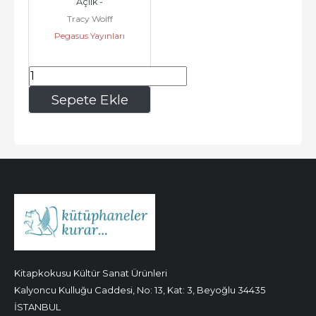
Açlık -
Tracy Wolff
Pegasus Yayınları
455
,00
Sepete Ekle
Kitapkokusu Kültür Sanat Ürünleri
Kalyoncu Kulluğu Caddesi, No: 13, Kat: 3, Beyoğlu 34435
İSTANBUL