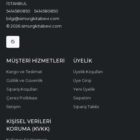
İSTANBUL
5414580850
5414580850
bilgi@simurgkitabevi.com
© 2026 simurgkitabevi.com
MÜŞTERI HIZMETLERI
ÜYELIK
Kargo ve Teslimat
Üyelik Koşulları
Gizlilik ve Güvenlik
Üye Girişi
Sipariş Koşulları
Yeni Üyelik
Çerez Politikası
Sepetim
İletişim
Sipariş Takibi
KIŞISEL VERILERI
KORUMA (KVKK)
Kullanıcı Sözleşmesi