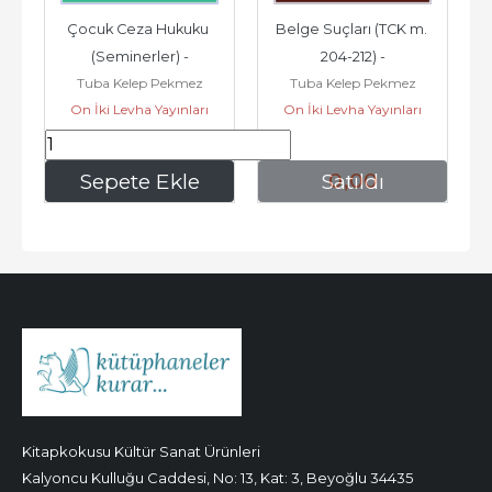
Çocuk Ceza Hukuku 
Belge Suçları (TCK m. 
(Seminerler) -
204-212) -
Tuba Kelep Pekmez
Tuba Kelep Pekmez
On İki Levha Yayınları
On İki Levha Yayınları
414
,00
0
,00
Sepete Ekle
Satıldı
Kitapkokusu Kültür Sanat Ürünleri
Kalyoncu Kulluğu Caddesi, No: 13, Kat: 3, Beyoğlu 34435