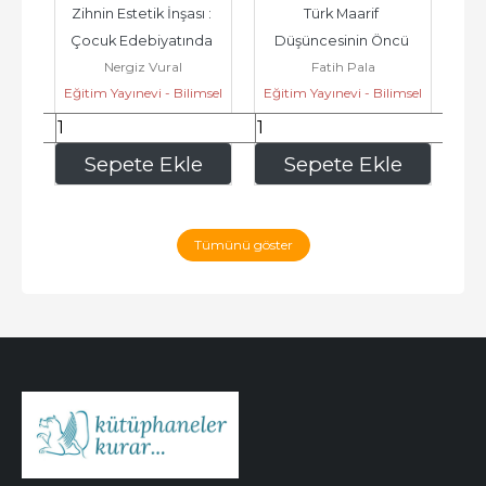
e 
Zihnin Estetik İnşası : 
Türk Maarif 
Yap
-
Çocuk Edebiyatında 
Düşüncesinin Öncü 
K
Nergiz Vural
Fatih Pala
Anlatı Psikolojisi ve 
Şahsiyetleri : Eğitim 
Ya
msel
Eğitim Yayınevi - Bilimsel
Eğitim Yayınevi - Bilimsel
Eği
İmgelem -
Düşüncesinden...
Eserler
Eserler
337
,50
360
,00
e
Sepete Ekle
Sepete Ekle
Tümünü göster