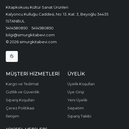
Kitapkokusu Kültür Sanat Ürünleri
Kalyoncu Kulluğu Caddesi, No: 13, Kat: 3, Beyoğlu 34435
İSTANBUL
5414580850
5414580850
bilgi@simurgkitabevi.com
© 2026 simurgkitabevi.com
MÜŞTERI HIZMETLERI
ÜYELIK
Kargo ve Teslimat
Üyelik Koşulları
Gizlilik ve Güvenlik
Üye Girişi
Sipariş Koşulları
Yeni Üyelik
Çerez Politikası
Sepetim
İletişim
Sipariş Takibi