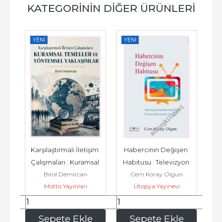
KATEGORININ DIĞER ÜRÜNLERI
YENI
YENI
YE
set 
Karşılaştırmalı İletişim 
Habercinin Değişen 
To
Çalışmaları : Kuramsal 
Habitusu : Televizyon 
Re
r
Birol Demircan
Cem Koray Olgun
Temeller ve 
Kanallarında Haber 
Motto Yayınları
Ütopya Yayınevi
Yöntemsel...
Üretim...
196
,00
192
,00
e
Sepete Ekle
Sepete Ekle