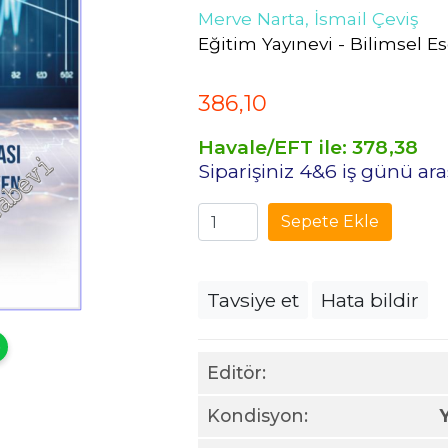
Merve Narta,
İsmail Çeviş
Eğitim Yayınevi - Bilimsel Es
386
,10
Havale/EFT ile:
378
,38
Siparişiniz 4&6 iş günü a
Sepete Ekle
Tavsiye et
Hata bildir
Editör:
Kondisyon: