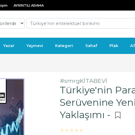
tişim
AYRINTILI ARAMA
Yazar
Yayınevi
Kategori
Sahaf
Plak
Af
#smrgKİTABEVİ
Türkiye'nin Para
Serüvenine Yen
Yaklaşımı -