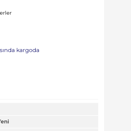
erler
rasında kargoda
Yeni