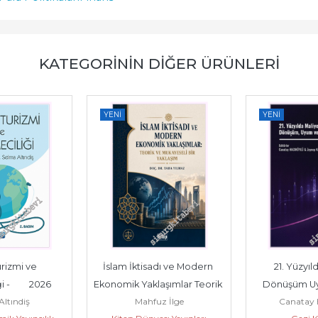
KATEGORININ DIĞER ÜRÜNLERI
YENI
YENI
rizmi ve 
İslam İktisadı ve Modern 
21. Yüzyıld
-         2026
Ekonomik Yaklaşımlar Teorik 
Dönüşüm Uy
ltındiş
Mahfuz İlge
Canatay 
ve Mukayeseli Bir...
Yaklaş