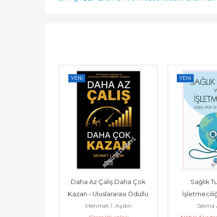
YENI
YENI
 Effective 
Daha Az Çalış Daha Çok 
Sağlık Tu
ng Kuartet in 
Kazan - Uluslararası Ödüllü 
İşletmeciliği 
Güvenal
Mehmet İ. Aydın
Selma A
certainty -...
KAGAPSO Modeliyle -...