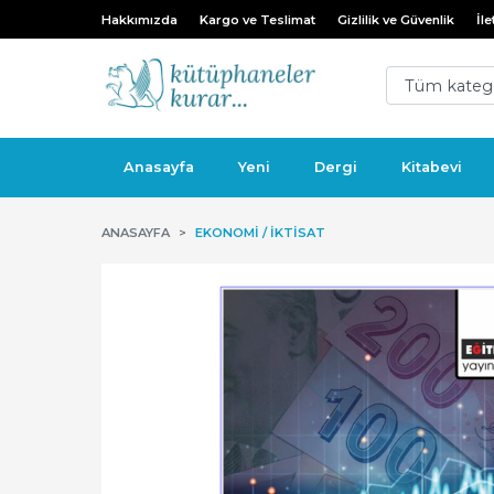
Hakkımızda
Kargo ve Teslimat
Gizlilik ve Güvenlik
İle
Anasayfa
Yeni
Dergi
Kitabevi
ANASAYFA
EKONOMI / İKTISAT