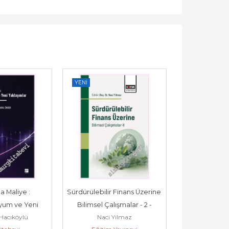
YENI
YENI
a Maliye : 
Sürdürülebilir Finans Üzerine 
Sürdürülebilir 
um ve Yeni 
Bilimsel Çalışmalar - 2 -
Bilimsel Çal
Hacıköylü
Naci Yılmaz
Naci 
ımlar -