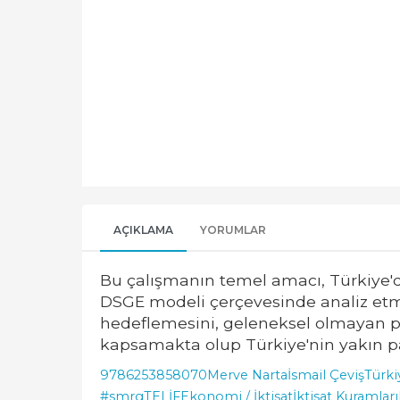
AÇIKLAMA
YORUMLAR
Bu çalışmanın temel amacı, Türkiye'
DSGE modeli çerçevesinde analiz etmek
hedeflemesini, geleneksel olmayan pa
kapsamakta olup Türkiye'nin yakın pa
9786253858070
Merve Narta
İsmail Çeviş
Türki
#smrgTELİF
Ekonomi / İktisat
İktisat Kuramları