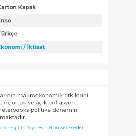
Karton Kapak
Enso
Türkçe
Ekonomi / İktisat
arının makroekonomik etkilerini
ini, örtük ve açık enflasyon
 heterodoks politika dönemini
nmaktadır.
ımı -
Eğitim Yayınevi - Bilimsel Eserler