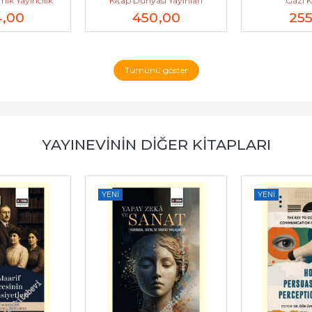
ik Yayıncılık
Kitap Dünyası Yayınları
Gazi K
4
,00
450
,00
25
Tümünü göster
YAYINEVININ DIĞER KITAPLARI
YENI
YENI