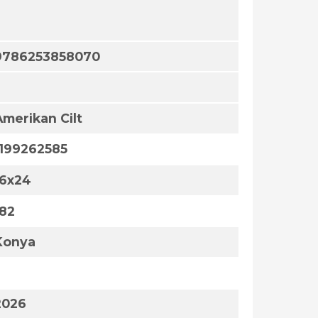
9786253858070
Amerikan Cilt
1199262585
16x24
182
Konya
2026