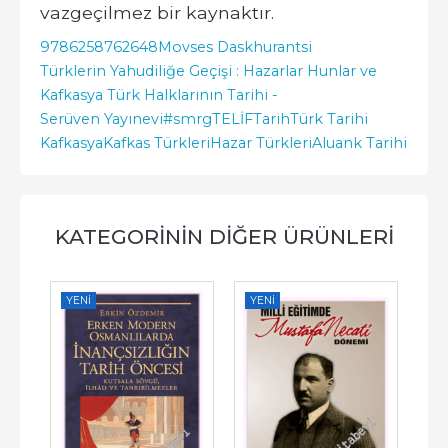
vazgeçilmez bir kaynaktır.
9786258762648
Movses Daskhurantsi
Türklerin Yahudiliğe Geçişi : Hazarlar Hunlar ve
Kafkasya Türk Halklarının Tarihi -
Serüven Yayınevi
#smrgTELİF
Tarih
Türk Tarihi
Kafkasya
Kafkas Türkleri
Hazar Türkleri
Aluank Tarihi
KATEGORININ DIĞER ÜRÜNLERI
YENI
YENI
YE