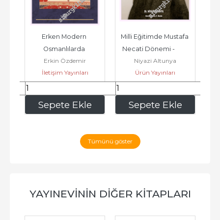
el 
Erken Modern 
Milli Eğitimde Mustafa 
K
2026
Osmanlılarda 
Necati Dönemi -         
Giz
Erkin Özdemir
Niyazi Altunya
İnançsızlığın Tarih 
2026
H
İletişim Yayınları
Ürün Yayınları
Öncesi - Kutsala 
Sövgü,...
273
,80
640
,00
e
Sepete Ekle
Sepete Ekle
Tümünü göster
YAYINEVININ DIĞER KITAPLARI