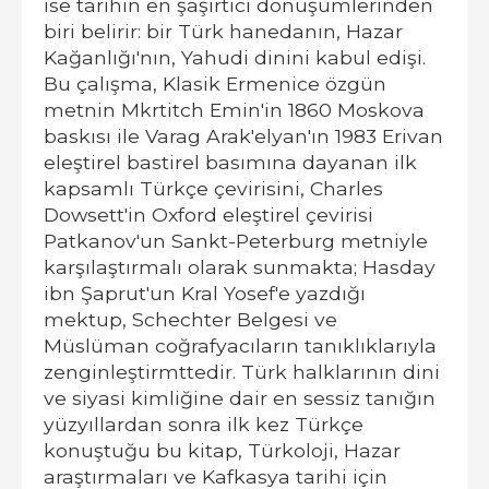
ise tarihin en şaşırtıcı dönüşümlerinden
biri belirir: bir Türk hanedanın, Hazar
Kağanlığı'nın, Yahudi dinini kabul edişi.
Bu çalışma, Klasik Ermenice özgün
metnin Mkrtitch Emin'in 1860 Moskova
baskısı ile Varag Arak'elyan'ın 1983 Erivan
eleştirel bastirel basımına dayanan ilk
kapsamlı Türkçe çevirisini, Charles
Dowsett'in Oxford eleştirel çevirisi
Patkanov'un Sankt-Peterburg metniyle
karşılaştırmalı olarak sunmakta; Hasday
ibn Şaprut'un Kral Yosef'e yazdığı
mektup, Schechter Belgesi ve
Müslüman coğrafyacıların tanıklıklarıyla
zenginleştirmttedir. Türk halklarının dini
ve siyasi kimliğine dair en sessiz tanığın
yüzyıllardan sonra ilk kez Türkçe
konuştuğu bu kitap, Türkoloji, Hazar
araştırmaları ve Kafkasya tarihi için