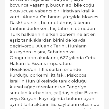
boyunca yaşamış, bugün adı bile çoğu
okuyucuya yabancı bir Hristiyan krallık
vardı: Aluank. On birinci yüzyılda Movses
Daskhurantsi, bu unutulmuş ülkenin
tarihini derlerken, hiç tahmin etmeden
Türk halklarının erken dönemine ait en
eşsiz tanıklıklardan birini de kayda
geçiriyordu. Aluank Tarihi, Hunların
kuzeyden inişini, Sabirlerin ve
Onogurların akınlarını, 627 yılında Cebu
Hakan ile Bizans imparatoru
Heraklios'un Tiflis surları önünde
kurduğu görkemli ittifakı, Piskopos
İsrail'in Hun ülkesinde tanık olduğu
kutsal ağaç törenlerini ve Tengri'ye
sunulan kurbanları, çağdaş hiçbir Bizans
veya Süryani kaynağında bulunmayan
ayrıntılarla aktarır. Bu sayfaların ötesinde