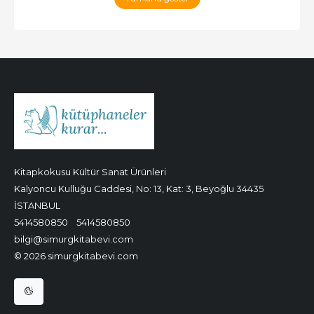
Kitapkokusu Kültür Sanat Ürünleri
Kalyoncu Kulluğu Caddesi, No: 13, Kat: 3, Beyoğlu 34435
İSTANBUL
5414580850
5414580850
bilgi@simurgkitabevi.com
© 2026 simurgkitabevi.com