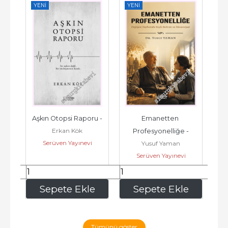
YENI
YENI
YE
z 
Aşkın Otopsi Raporu -
Emanetten 
Y
Erkan Kök
 
Profesyonelliğe -
Ya
Serüven Yayınevi
n
Yusuf Yaman
 
Zin
Serüven Yayınevi
150
,15
136
,50
e
Sepete Ekle
Sepete Ekle
Tümünü göster