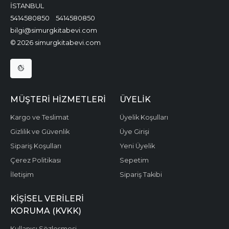
İSTANBUL
5414580850
5414580850
bilgi@simurgkitabevi.com
© 2026 simurgkitabevi.com
MÜŞTERI HIZMETLERI
ÜYELIK
Kargo ve Teslimat
Üyelik Koşulları
Gizlilik ve Güvenlik
Üye Girişi
Sipariş Koşulları
Yeni Üyelik
Çerez Politikası
Sepetim
İletişim
Sipariş Takibi
KIŞISEL VERILERI
KORUMA (KVKK)
Kullanıcı Sözleşmesi