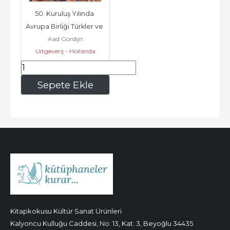
50. Kuruluş Yılında 
Avrupa Birliği Türkler ve 
Aad Gordijn
Siyasi Katılım : 6. 
Uitgeverij - Hollanda
Avrupa...
212
,00
Sepete Ekle
Kitapkokusu Kültür Sanat Ürünleri
Kalyoncu Kulluğu Caddesi, No: 13, Kat: 3, Beyoğlu 34435