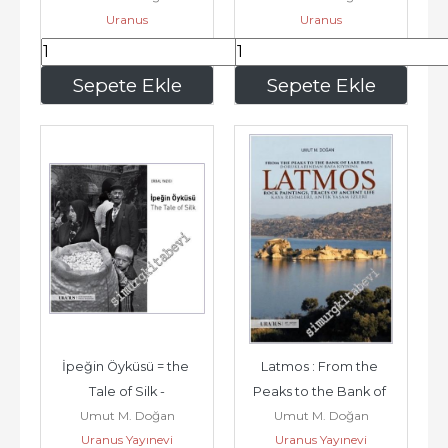
Uranus
Uranus
330
,40
1.188
,80
Sepete Ekle
Sepete Ekle
İpeğin Öyküsü = the 
Latmos : From the 
Tale of Silk -
Peaks to the Bank of 
Umut M. Doğan
Umut M. Doğan
Lake Bafa Rock 
Uranus Yayınevi
Uranus Yayınevi
Paintings Traces...