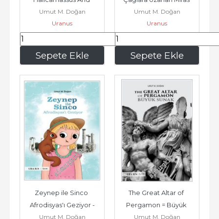
Umut M. Doğan
Umut M. Doğan
Surrounding Areas - The 
Karia : Güneybatı 
Uranus
Uranus
Ancient...
Anadolu...
1.440
,00
2.598
,40
Sepete Ekle
Sepete Ekle
Zeynep ile Sinco 
The Great Altar of 
Afrodisyas'ı Geziyor -
Pergamon = Büyük 
Umut M. Doğan
Umut M. Doğan
Sunak -