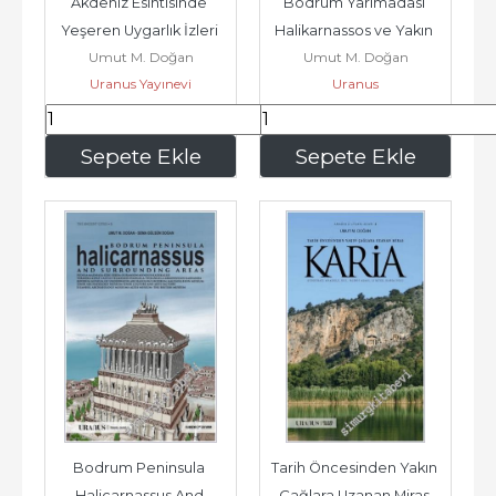
Akdeniz Esintisinde 
Bodrum Yarımadası 
Yeşeren Uygarlık İzleri 
Halikarnassos ve Yakın 
Umut M. Doğan
Umut M. Doğan
Pamphylia: 
Çevresi - Amtik Kentler 
Uranus Yayınevi
Uranus
Antalya'dan...
6 -
1.552
,80
1.108
,80
Sepete Ekle
Sepete Ekle
Bodrum Peninsula 
Tarih Öncesinden Yakın 
Halicarnassus And 
Çağlara Uzanan Miras 