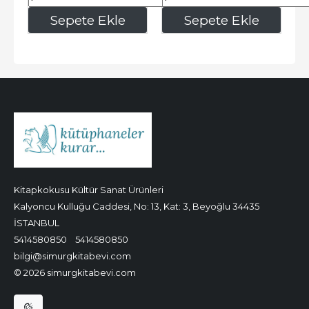
1.552
,80
360
,00
Sepete Ekle
Sepete Ekle
Kitapkokusu Kültür Sanat Ürünleri
Kalyoncu Kulluğu Caddesi, No: 13, Kat: 3, Beyoğlu 34435
İSTANBUL
5414580850
5414580850
bilgi@simurgkitabevi.com
© 2026 simurgkitabevi.com