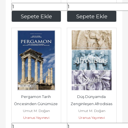
683
,20
1.668
,80
Sepete Ekle
Sepete Ekle
Pergamon Tarih 
Düş Dünyamda 
Öncesinden Günümüze 
Zenginleşen Afrodisias 
Umut M. Doğan
Umut M. Doğan
Antik Kent Ve 
Öyküleri -
Uranus Yayınevi
Uranus Yayınevi
Çevresindeki Kültür...