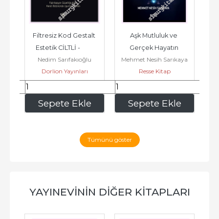
la 
Filtresiz Kod Gestalt 
Aşk Mutluluk ve 
Lif
     
Estetik CİLTLİ -         
Gerçek Hayatın 
uk
Nedim Sarıfakıoğlu
Mehmet Nesih Sarıkaya
2026
Psikoterapisi -         
Dorlion Yayınları
Resse Kitap
2026
780
,00
225
,00
e
Sepete Ekle
Sepete Ekle
Tümünü göster
YAYINEVININ DIĞER KITAPLARI