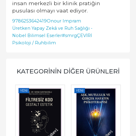
insan merkezli bir klinik pratiğin
pusulası olmayı vaat ediyor.
9786253642419
Onour Impram
Üretken Yapay Zekâ ve Ruh Sağlığı -
Nobel Bilimsel Eserler
#smrgÇEVİRİ
Psikoloji / Ruhbilim
KATEGORININ DIĞER ÜRÜNLERI
YENI
YENI
YE