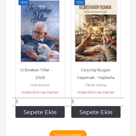
YENI
YENI
YE
ve 
İz Bırakan Yıllar -         
Geçmişi Bugün 
6
2026
Yaşamak - Yaşlılarla 
Mo
Halil Kazaz
Fikret Aksoy
Anımsama Terapisi 
D
er
Nobel Bilimsel Eserler
Nobel Bilimsel Eserler
N
Klinisyen El Kitabı...
240
,00
280
,00
e
Sepete Ekle
Sepete Ekle
Tümünü göster