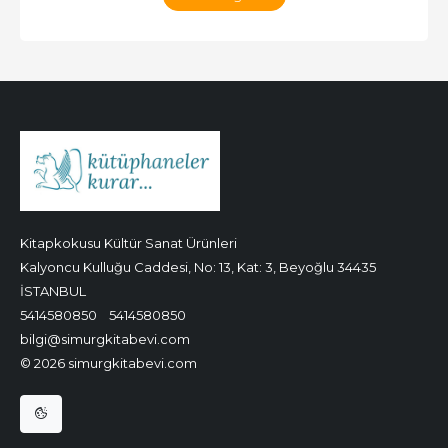
Kitapkokusu Kültür Sanat Ürünleri
Kalyoncu Kulluğu Caddesi, No: 13, Kat: 3, Beyoğlu 34435
İSTANBUL
5414580850
5414580850
bilgi@simurgkitabevi.com
© 2026 simurgkitabevi.com