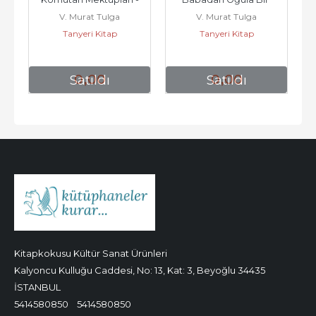
V. Murat Tulga
V. Murat Tulga
Mağduriyet Hikayesi -
Tanyeri Kitap
Tanyeri Kitap
0
,00
0
,00
Satıldı
Satıldı
Kitapkokusu Kültür Sanat Ürünleri
Kalyoncu Kulluğu Caddesi, No: 13, Kat: 3, Beyoğlu 34435
İSTANBUL
5414580850
5414580850