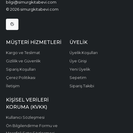
bilgi@simurgkitabevi.com
© 2026 simurgkitabevi.com
MÜŞTERI HIZMETLERI
ÜYELIK
Kargo ve Teslimat
Üyelik Koşulları
Gizlilik ve Güvenlik
Üye Girişi
Sipariş Koşulları
Yeni Üyelik
Çerez Politikası
Sepetim
İletişim
Sipariş Takibi
KIŞISEL VERILERI
KORUMA (KVKK)
Kullanıcı Sözleşmesi
Ön Bilgilendirme Formu ve