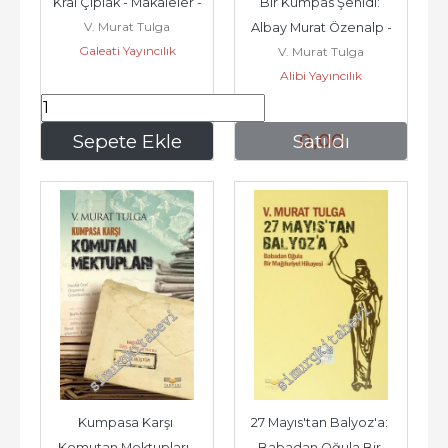
Kral Çıplak - Makaleler -
Bir Kumpas Şehidi: 
V. Murat Tulga
Albay Murat Özenalp -
Galeati Yayıncılık
V. Murat Tulga
Alibi Yayıncılık
187
,50
0
,00
Sepete Ekle
Satıldı
Kumpasa Karşı 
27 Mayıs'tan Balyoz'a: 
Komutan Mektupları -
Babadan Oğula Bir 