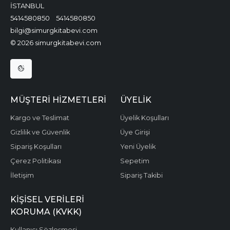
İSTANBUL
5414580850
5414580850
bilgi@simurgkitabevi.com
© 2026 simurgkitabevi.com
MÜŞTERI HIZMETLERI
ÜYELIK
Kargo ve Teslimat
Üyelik Koşulları
Gizlilik ve Güvenlik
Üye Girişi
Sipariş Koşulları
Yeni Üyelik
Çerez Politikası
Sepetim
İletişim
Sipariş Takibi
KIŞISEL VERILERI
KORUMA (KVKK)
Kullanıcı Sözleşmesi