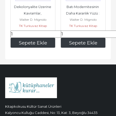
Dekolonyalite Üzerine 
Batı Modernitesinin 
Kavramlar, 
Daha Karanlık Yüzü : 
Walter D. Mignolo
Walter D. Mignolo
Çözümlemeler ve 
Küresel Gelecek 
TK Turkuvaz Kitap
TK Turkuvaz Kitap
Praksis -
Tahayyülleri ve...
350
,00
455
,00
Sepete Ekle
Sepete Ekle
Kitapkokusu Kültür Sanat Ürünleri
Kalyoncu Kulluğu Caddesi, No: 13, Kat: 3, Beyoğlu 34435