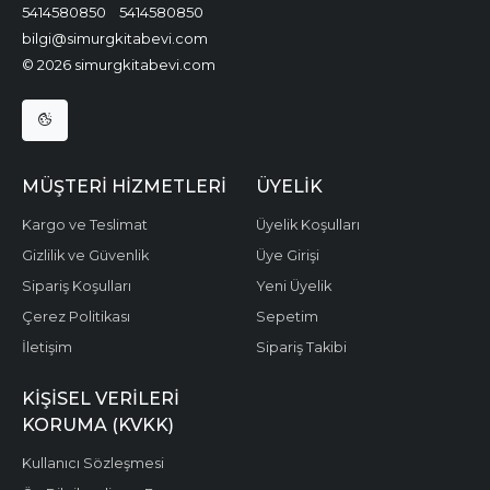
5414580850
5414580850
bilgi@simurgkitabevi.com
© 2026 simurgkitabevi.com
MÜŞTERI HIZMETLERI
ÜYELIK
Kargo ve Teslimat
Üyelik Koşulları
Gizlilik ve Güvenlik
Üye Girişi
Sipariş Koşulları
Yeni Üyelik
Çerez Politikası
Sepetim
İletişim
Sipariş Takibi
KIŞISEL VERILERI
KORUMA (KVKK)
Kullanıcı Sözleşmesi