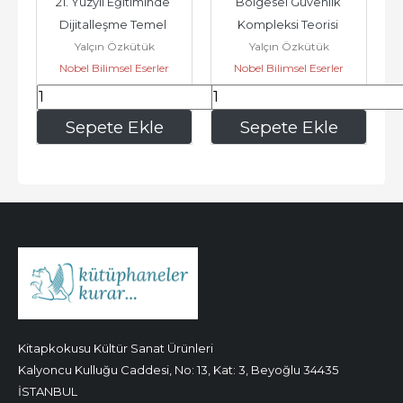
21. Yüzyıl Eğitiminde 
Bölgesel Güvenlik 
Dijitalleşme Temel 
Kompleksi Teorisi 
Yalçın Özkütük
Yalçın Özkütük
Kavramlar ve Süreçler 
Çerçevesinde - Doğu 
Nobel Bilimsel Eserler
Nobel Bilimsel Eserler
-...
Akdeniz...
441
,15
300
,90
Sepete Ekle
Sepete Ekle
Kitapkokusu Kültür Sanat Ürünleri
Kalyoncu Kulluğu Caddesi, No: 13, Kat: 3, Beyoğlu 34435
İSTANBUL