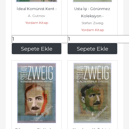
İdeal Komünist Kent -
Usta İşi - Görünmez 
A. Gutnov
Koleksiyon -
Yordam Kitap
Stefan Zweig
Yordam Kitap
195
,00
75
,00
Sepete Ekle
Sepete Ekle