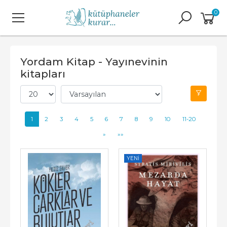
0
Yordam Kitap - Yayınevinin
kitapları
1
2
3
4
5
6
7
8
9
10
11-20
»
»»
YENI