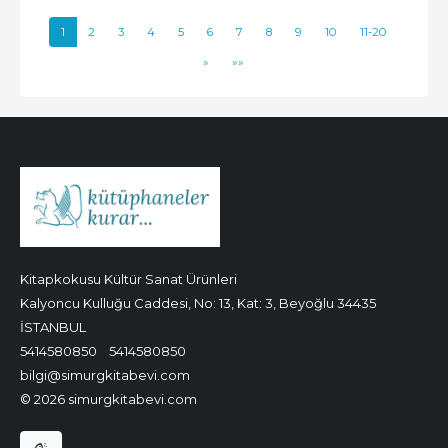
1
2
3
4
5
6
7
8
9
10
11-20
»
»»
Kitapkokusu Kültür Sanat Ürünleri
Kalyoncu Kulluğu Caddesi, No: 13, Kat: 3, Beyoğlu 34435
İSTANBUL
5414580850
5414580850
bilgi@simurgkitabevi.com
© 2026 simurgkitabevi.com