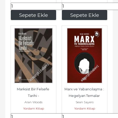
405
,00
360
,00
Sepete Ekle
Sepete Ekle
Marksist Bir Felsefe 
Marx ve Yabancılaşma : 
Tarihi -
Hegelyan Temalar 
Alan Woods
Sean Sayers
Üzerine Yazılar -
Yordam Kitap
Yordam Kitap