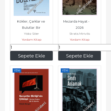
Kökler, Çarklar ve 
Mezarda Hayat -         
Bulutlar: Bir 
2026
Yıldız Silier
Stratis Mirivilis
Karşılaşmalar Masalı -
Yordam Kitap
Yordam Kitap
217
,50
315
,00
Sepete Ekle
Sepete Ekle
YENI
YENI