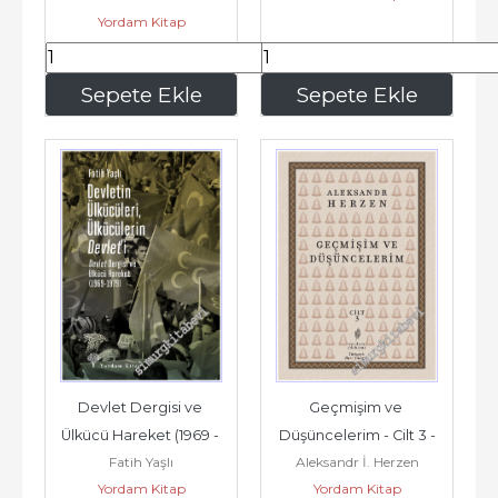
Yordam Kitap
390
,00
360
,00
Sepete Ekle
Sepete Ekle
Devlet Dergisi ve 
Geçmişim ve 
Ülkücü Hareket (1969 - 
Düşüncelerim - Cilt 3 -
Fatih Yaşlı
Aleksandr İ. Herzen
1979) -
Yordam Kitap
Yordam Kitap