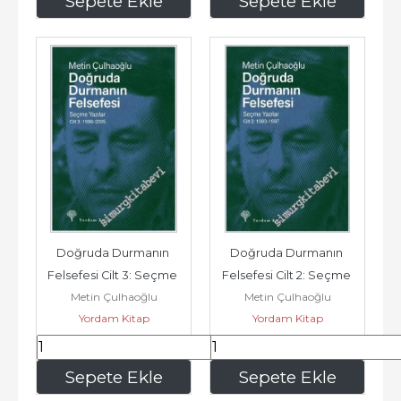
Sepete Ekle
Sepete Ekle
Doğruda Durmanın 
Doğruda Durmanın 
Felsefesi Cilt 3: Seçme 
Felsefesi Cilt 2: Seçme 
Metin Çulhaoğlu
Metin Çulhaoğlu
Yazılar 1998 - 2005 -
Yazılar 1990 - 1997 -
Yordam Kitap
Yordam Kitap
562
,50
562
,50
Sepete Ekle
Sepete Ekle