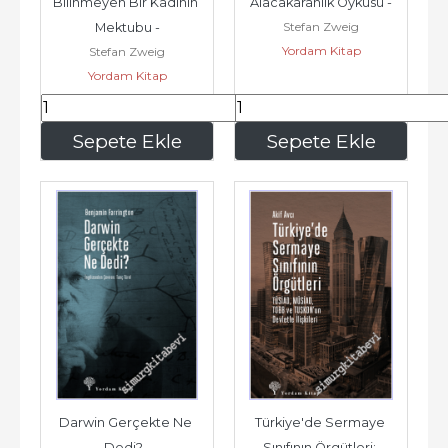
Bilinmeyen Bir Kadının 
Alacakaranlık Öyküsü -
Stefan Zweig
Mektubu -
Yordam Kitap
Stefan Zweig
Yordam Kitap
75
,00
75
,00
Sepete Ekle
Sepete Ekle
Darwin Gerçekte Ne 
Türkiye'de Sermaye 
Dedi? -
Sınıfının Örgütleri: 