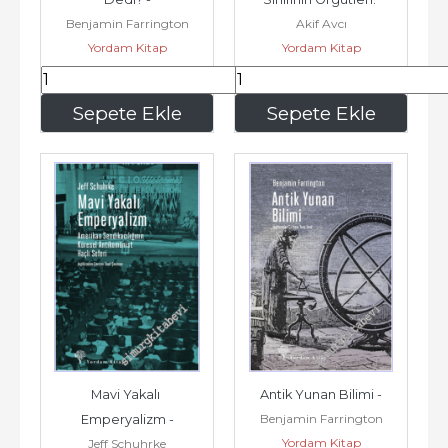
Benjamin Farrington
Akif Avcı
TÜSİAD, MÜSİAD, TOBB 
Yordam Kitap
Yordam Kitap
ve...
150
,00
375
,00
Sepete Ekle
Sepete Ekle
Mavi Yakalı 
Antik Yunan Bilimi -
Benjamin Farrington
Emperyalizm -
Yordam Kitap
Jeff Schuhrke