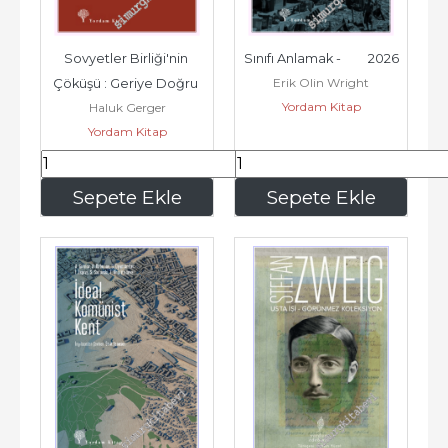
Sovyetler Birliği'nin 
Sınıfı Anlamak -         2026
Erik Olin Wright
Çöküşü : Geriye Doğru 
Yordam Kitap
Haluk Gerger
Bir İz Sürme -         2026
Yordam Kitap
510
,00
345
,00
Sepete Ekle
Sepete Ekle