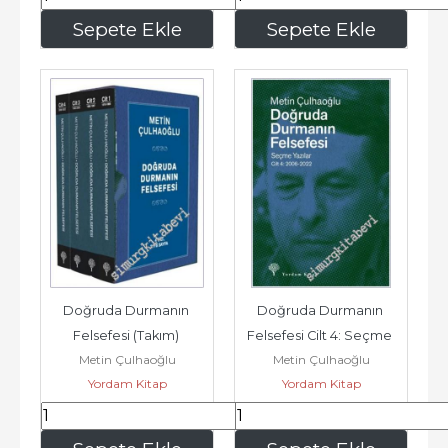
345
,00
187
,50
Sepete Ekle
Sepete Ekle
Doğruda Durmanın 
Doğruda Durmanın 
Felsefesi (Takım) 
Felsefesi Cilt 4: Seçme 
Metin Çulhaoğlu
Metin Çulhaoğlu
Seçme Yazılar 1970-
Yazılar 2006 - 2022 -
Yordam Kitap
Yordam Kitap
2022 -
2.250
,00
562
,50