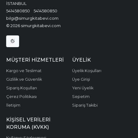
İSTANBUL
5414580850
5414580850
bilgi@simurgkitabevi.com
© 2026 simurgkitabevi.com
MÜŞTERI HIZMETLERI
ÜYELIK
Kargo ve Teslimat
Üyelik Koşulları
Gizlilik ve Güvenlik
Üye Girişi
Sipariş Koşulları
Yeni Üyelik
Çerez Politikası
Sepetim
İletişim
Sipariş Takibi
KIŞISEL VERILERI
KORUMA (KVKK)
Kullanıcı Sözleşmesi