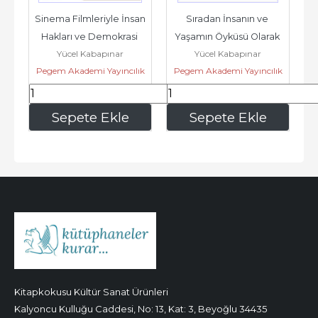
Sinema Filmleriyle İnsan 
Sıradan İnsanın ve 
Hakları ve Demokrasi 
Yaşamın Öyküsü Olarak 
Yücel Kabapınar
Yücel Kabapınar
Eğitimi: Kadrajda Hak 
Mikro Tarihi Öğrenmek 
Pegem Akademi Yayıncılık
Pegem Akademi Yayıncılık
ve...
ve...
715
,50
513
,00
Sepete Ekle
Sepete Ekle
Kitapkokusu Kültür Sanat Ürünleri
Kalyoncu Kulluğu Caddesi, No: 13, Kat: 3, Beyoğlu 34435