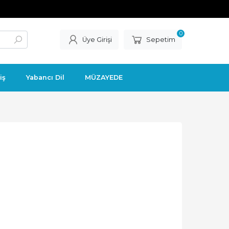
0
Üye Girişi
Sepetim
iş
Yabancı Dil
MÜZAYEDE