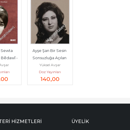
 Sewta 
Ayşe Şan Bir Sesin 
 Bêdawî -
Sonsuzluğa Açılan 
 Avşar
Yüksel Avşar
Yolu -        2025
ınları
Doz Yayınları
,00
140
,00
ERI HIZMETLERI
ÜYELIK