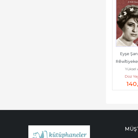
Eyşe Şan
Rêwîtiyeke
Yüksel
Doz Yay
140
MÜŞT