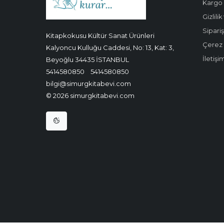
Kargo 
Gizlili
Sipariş
Kitapkokusu Kültür Sanat Ürünleri
Çerez P
Kalyoncu Kulluğu Caddesi, No: 13, Kat: 3,
İletişi
Beyoğlu 34435 İSTANBUL
5414580850
5414580850
bilgi@simurgkitabevi.com
© 2026 simurgkitabevi.com