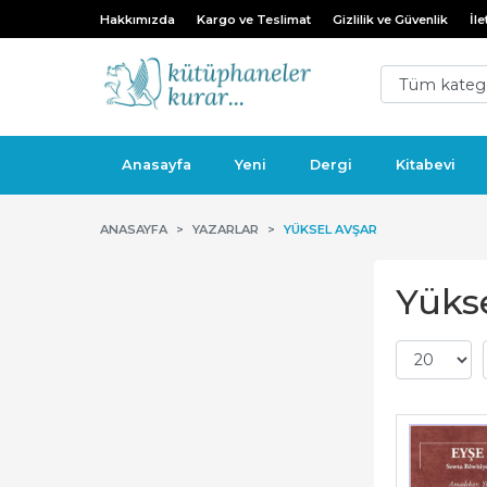
Hakkımızda
Kargo ve Teslimat
Gizlilik ve Güvenlik
İle
Anasayfa
Yeni
Dergi
Kitabevi
ANASAYFA
YAZARLAR
YÜKSEL AVŞAR
Yükse