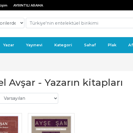
tişim
AYRINTILI ARAMA
Yazar
Yayınevi
Kategori
Sahaf
Plak
Af
l Avşar - Yazarın kitapları