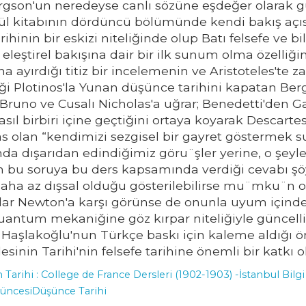
rgson'un neredeyse canlı sözüne eşdeğer olarak g
ül kitabının dördüncü bölümünde kendi bakış açısı
arihinin bir eskizi niteliğinde olup Batı felsefe ve 
leştirel bakışına dair bir ilk sunum olma özelliğin
na ayırdığı titiz bir incelemenin ve Aristoteles'te
ği Plotinos'la Yunan düşünce tarihini kapatan Be
Bruno ve Cusalı Nicholas'a uğrar; Benedetti'den G
nasıl birbiri içine geçtiğini ortaya koyarak Descart
as olan “kendimizi sezgisel bir gayret göstermek 
a dışarıdan edindiğimiz göru¨şler yerine, o şeyle
 soruya bu ders kapsamında verdiği cevabı şöyled
aha az dışsal olduğu gösterilebilirse mu¨mku¨n o
ar Newton'a karşı görünse de onunla uyum içinde o
kuantum mekaniğine göz kırpar niteliğiyle güncell
 Haşlakoğlu'nun Türkçe baskı için kaleme aldığı öns
esinin Tarihi'nin felsefe tarihine önemli bir katkı
Tarihi : College de France Dersleri (1902-1903) -
İstanbul Bilgi
şüncesi
Düşünce Tarihi