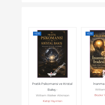
YENI
YENI
Dinim -
Pratik Psikomansi ve Kristal 
İnanma İ
a Gandi
Willia
Bakış -
ayınları
Bozkır Y
William Walker Atkinson
Katip Yayınları