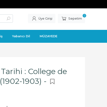
0
Üye Girişi
Sepetim
iş
Yabancı Dil
MÜZAYEDE
arihi : College de
(1902-1903) -