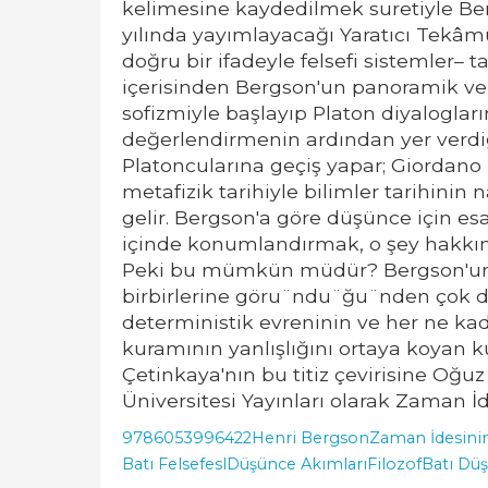
kelimesine kaydedilmek suretiyle Be
yılında yayımlayacağı Yaratıcı Tekâm
doğru bir ifadeyle felsefi sistemler– t
içerisinden Bergson'un panoramik ve e
sofizmiyle başlayıp Platon diyalogları
değerlendirmenin ardından yer verdi
Platoncularına geçiş yapar; Giordano 
metafizik tarihiyle bilimler tarihinin 
gelir. Bergson'a göre düşünce için es
içinde konumlandırmak, o şey hakkınd
Peki bu mümkün müdür? Bergson'un bu
birbirlerine göru¨ndu¨ğu¨nden çok d
deterministik evreninin ve her ne kad
kuramının yanlışlığını ortaya koyan 
Çetinkaya'nın bu titiz çevirisine Oğuz
Üniversitesi Yayınları olarak Zaman İd
9786053996422
Henri Bergson
Zaman İdesinin 
Batı Felsefesl
Düşünce Akımları
Filozof
Batı Dü