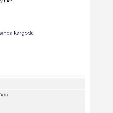
yınları
asında kargoda
Yeni