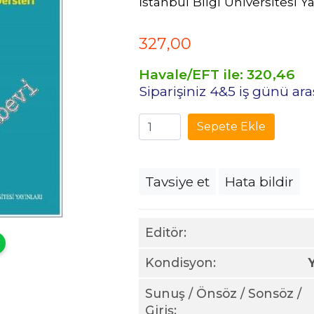
İstanbul Bilgi Üniversitesi Ya
327
,00
Havale/EFT ile:
320
,46
Siparişiniz 4&5 iş günü ar
Sepete Ekle
Tavsiye et
Hata bildir
Editör:
Kondisyon:
Sunuş / Önsöz / Sonsöz /
Giriş: