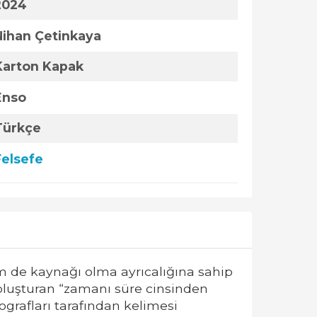
2024
Nihan Çetinkaya
Karton Kapak
Enso
Türkçe
Felsefe
m de kaynağı olma ayrıcalığına sahip
 oluşturan “zamanı süre cinsinden
grafları tarafından kelimesi