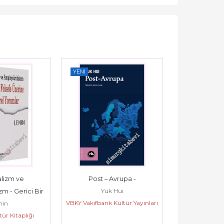
YENI
YENI
lizm ve 
Post – Avrupa -
Hagakure - 
Yuk Hui
m - Gerici Bir 
Gizle
VBKY Vakıfbank Kültür Yayınları
nin
Yamamoto 
e Eleştirel...
ür Kitaplığı
Maya 