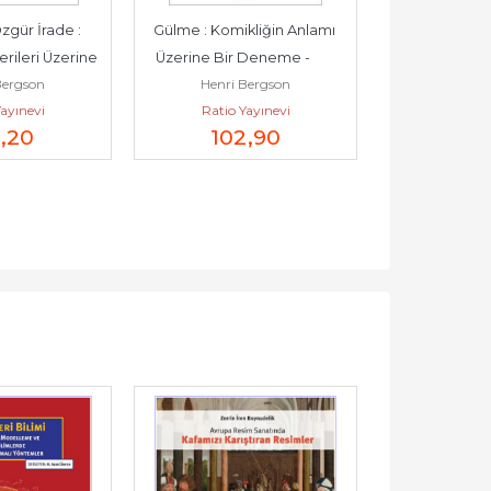
gür İrade : 
Gülme : Komikliğin Anlamı 
Gülme : Kom
erileri Üzerine 
Üzerine Bir Deneme -        
Üzerine Bi
Bergson
Henri Bergson
Henri 
eme -...
2025
ayınevi
Ratio Yayınevi
Can Ya
,20
102
,90
90