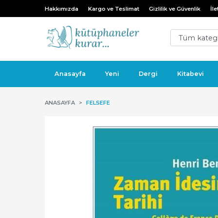
Hakkımızda
Kargo ve Teslimat
Gizlilik ve Güvenlik
İle
Anasayfa
Yeni
Dergi
Kitabevi
ANASAYFA
FELSEFE