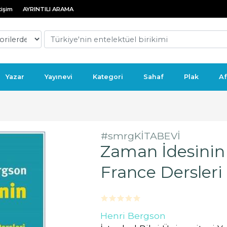
tişim
AYRINTILI ARAMA
Yazar
Yayınevi
Kategori
Sahaf
Plak
Af
#smrgKİTABEVİ
Zaman İdesinin T
France Dersleri 
Henri Bergson