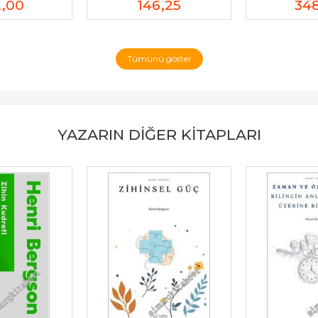
2
,00
146
,25
34
Tümünü göster
YAZARIN DIĞER KITAPLARI