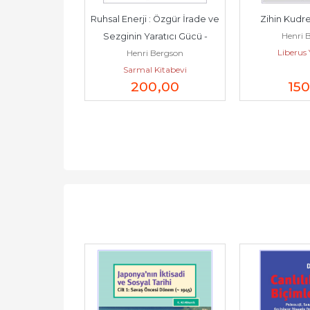
n İki Kaynağı -
Ruhsal Enerji : Özgür İrade ve 
Zihin Kudreti
Bergson
Henri 
Sezginin Yaratıcı Gücü -
ayıncılık
Liberus 
Henri Bergson
Sarmal Kitabevi
,00
200
,00
150