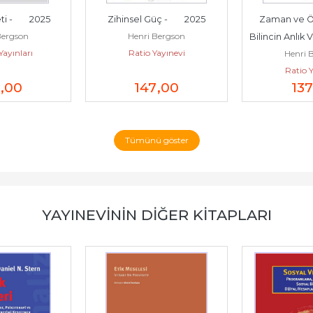
 -        2025
Zihinsel Güç -        2025
Zaman ve Öz
Bergson
Henri Bergson
Bilincin Anlık V
Yayınları
Ratio Yayınevi
Henri 
Bir Den
Ratio Y
,00
147
,00
137
Tümünü göster
YAYINEVININ DIĞER KITAPLARI