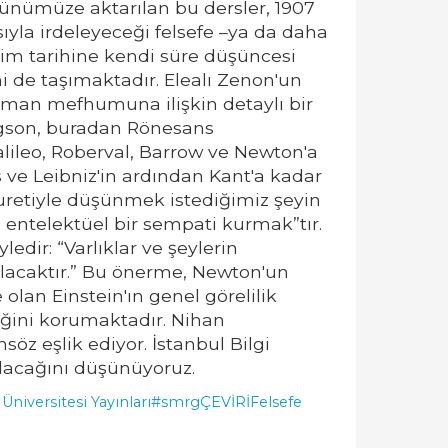
ünümüze aktarılan bu dersler, 1907
yla irdeleyeceği felsefe –ya da daha
bilim tarihine kendi süre düşüncesi
i de taşımaktadır. Elealı Zenon'un
 zaman mefhumuna ilişkin detaylı bir
rgson, buradan Rönesans
alileo, Roberval, Barrow ve Newton'a
es ve Leibniz'in ardından Kant'a kadar
suretiyle düşünmek istediğimiz şeyin
 entelektüel bir sempati kurmak”tır.
ir: “Varlıklar ve şeylerin
lacaktır.” Bu önerme, Newton'un
lan Einstein'ın genel görelilik
iğini korumaktadır. Nihan
öz eşlik ediyor. İstanbul Bilgi
 olacağını düşünüyoruz.
 Üniversitesi Yayınları
#smrgÇEVİRİ
Felsefe