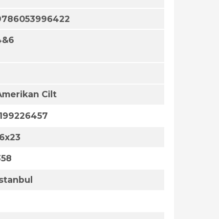
9786053996422
4&6
Amerikan Cilt
1199226457
16x23
358
İstanbul