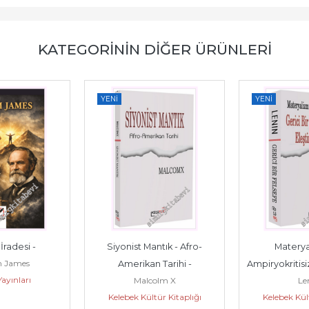
KATEGORININ DIĞER ÜRÜNLERI
YENI
YENI
radesi -
Siyonist Mantık - Afro-
Materya
m James
Amerikan Tarihi -
Ampiryokritisiz
ayınları
Malcolm X
Le
Felsefe Üzerin
Kelebek Kültür Kitaplığı
Kelebek Kült