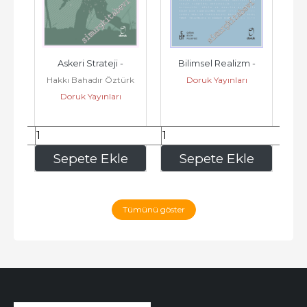
Askeri Strateji -
Bilimsel Realizm -
Y
Hakkı Bahadır Öztürk
Doruk Yayınları
Doruk Yayınları
1.183
,00
973
,00
e
Sepete Ekle
Sepete Ekle
Tümünü göster