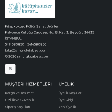
Kitapkokusu Kültür Sanat Ürünleri
Kalyoncu Kulluğu Caddesi, No: 13, Kat: 3, Beyoğlu 34435
İSTANBUL
5414580850
5414580850
bilgi@simurgkitabevi.com
© 2026 simurgkitabevi.com
MÜŞTERI HIZMETLERI
ÜYELIK
Kargo ve Teslimat
Üyelik Koşulları
Gizlilik ve Güvenlik
Üye Girişi
Sipariş Koşulları
Yeni Üyelik