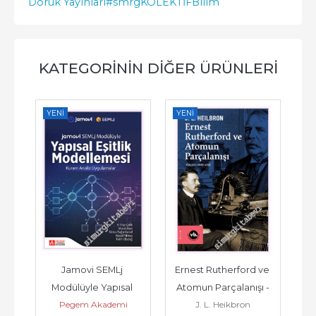
Doruk Yayınları
#smrgKOLEKTİF
Bilim
KATEGORININ DIĞER ÜRÜNLERI
YENI
YENI
YE
de 
Jamovi SEMLj 
Ernest Rutherford ve 
A
2026
Modülüyle Yapısal 
Atomun Parçalanışı -
Pegem Akademi
J. L. Heikbron
Eşitlik Modellemesi -
Uy