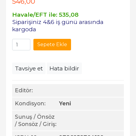
546
,00
Havale/EFT ile:
535
,08
Siparişiniz 4&6 iş günü arasında
kargoda
Sepete Ekle
Tavsiye et
Hata bildir
Editör:
Kondisyon:
Yeni
Sunuş / Önsöz
/ Sonsöz / Giriş: